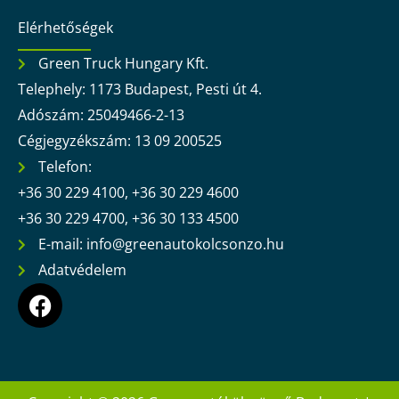
Elérhetőségek
Green Truck Hungary Kft.
Telephely: 1173 Budapest, Pesti út 4.
Adószám: 25049466-2-13
Cégjegyzékszám: 13 09 200525
Telefon:
+36 30 229 4100, +36 30 229 4600
+36 30 229 4700, +36 30 133 4500
E-mail: info@greenautokolcsonzo.hu
Adatvédelem
F
a
c
e
b