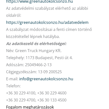
https://www.greenautokolcsonzo.hu
Hűtőautó bérlés
Az adatvédelmi szabályzat elérhető az alábbi
Feltételek
oldalról:
https://greenautokolcsonzo.hu/adatvedelem
Szolgáltatások
A szabályzat módosításai a fenti címen történő
Gy.i.k.
közzététellel lépnek hatályba.
Blog
Az adatkezelő és elérhetőségei:
Név: Green Truck Hungary Kft.
Kapcsolat
Telephely: 1173 Budapest, Pesti út 4.
Adószám: 25049466-2-13
Cégjegyzékszám: 13 09 200525
E-mail:
info@greenautokolcsonzo.hu
Telefon:
+36 30 229 4100, +36 30 229 4600
+36 30 229 4700, +36 30 133 4500
Fogalom meghatározások