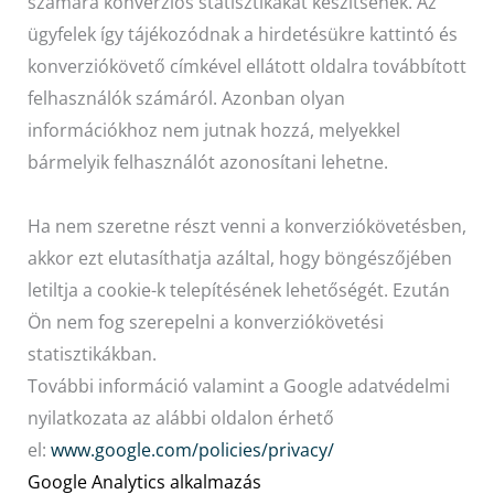
számára konverziós statisztikákat készítsenek. Az
ügyfelek így tájékozódnak a hirdetésükre kattintó és
konverziókövető címkével ellátott oldalra továbbított
felhasználók számáról. Azonban olyan
információkhoz nem jutnak hozzá, melyekkel
bármelyik felhasználót azonosítani lehetne.
Ha nem szeretne részt venni a konverziókövetésben,
akkor ezt elutasíthatja azáltal, hogy böngészőjében
letiltja a cookie-k telepítésének lehetőségét. Ezután
Ön nem fog szerepelni a konverziókövetési
statisztikákban.
További információ valamint a Google adatvédelmi
nyilatkozata az alábbi oldalon érhető
el:
www.google.com/policies/privacy/
Google Analytics alkalmazás