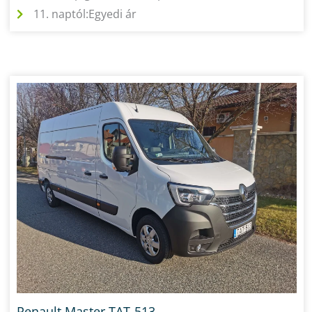
11. naptól:
Egyedi ár
Renault Master TAT-513