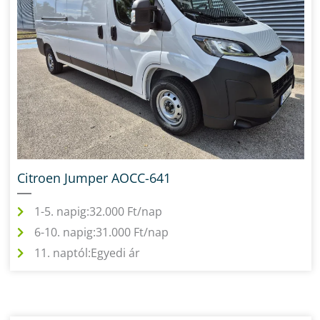
Citroen Jumper AOCC-641
1-5. napig:
32.000 Ft/nap
6-10. napig:
31.000 Ft/nap
11. naptól:
Egyedi ár