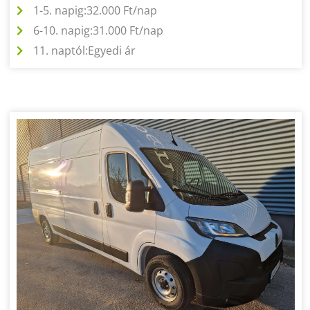
1-5. napig:
32.000 Ft/nap
6-10. napig:
31.000 Ft/nap
11. naptól:
Egyedi ár