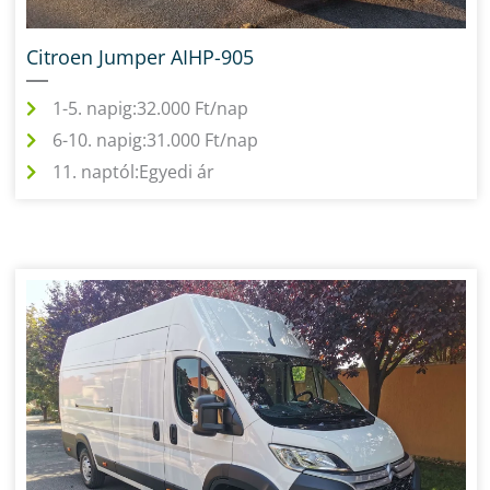
Citroen Jumper AIHP-905
1-5. napig:
32.000 Ft/nap
6-10. napig:
31.000 Ft/nap
11. naptól:
Egyedi ár