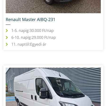
Renault Master AIBQ-231
1-5. napig:
30.000 Ft/nap
6-10. napig:
29.000 Ft/nap
11. naptól:
Egyedi ár