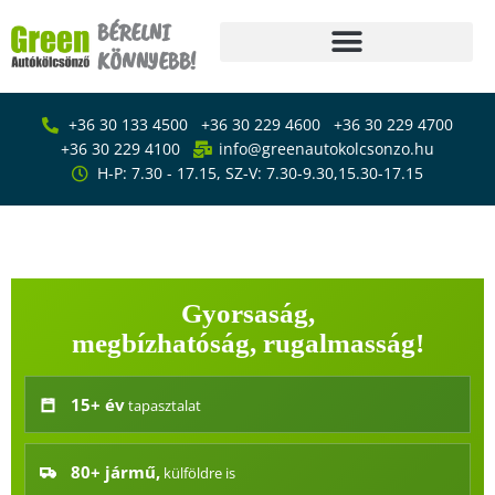
Skip
BÉRELNI
to
KÖNNYEBB!
content
Főoldal
+36 30 133 4500
+36 30 229 4600
+36 30 229 4700
Bérlés
+36 30 229 4100
info@greenautokolcsonzo.hu
H-P: 7.30 - 17.15, SZ-V: 7.30-9.30,15.30-17.15
Furgon – kisteherautó
bérlés
Furgon - kisteherautó bérlés
Emelőhátfalas
kisteherautó bérlés
Gyorsaság,
Ponyvás kisteherautó
bérlés
megbízhatóság, rugalmasság!
Kisáruszállító bérlés
15+ év
tapasztalat
Kisbusz bérlés
Személyautó bérlés
80+ jármű,
külföldre is