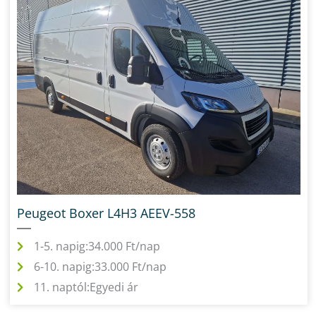
Peugeot Boxer L4H3 AEEV-558
1-5. napig:
34.000 Ft/nap
6-10. napig:
33.000 Ft/nap
11. naptól:
Egyedi ár