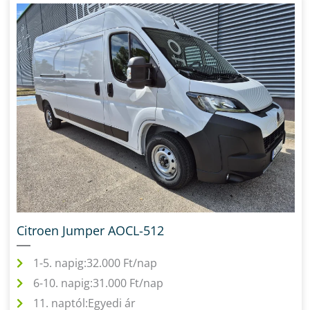
Citroen Jumper AOCL-512
1-5. napig:
32.000 Ft/nap
6-10. napig:
31.000 Ft/nap
11. naptól:
Egyedi ár