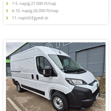
1-5. napig:
27.000 Ft/nap
6-10. napig:
26.000 Ft/nap
11. naptól:
Egyedi ár