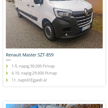
Renault Master SZT-859
1-5. napig:
30.000 Ft/nap
6-10. napig:
29.000 Ft/nap
11. naptól:
Egyedi ár