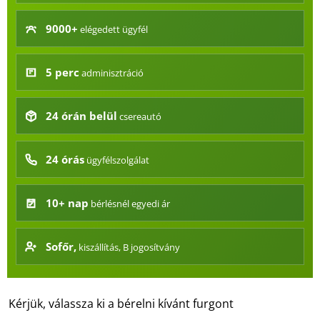
Hűtőautó bérlés
9000+
elégedett ügyfél
Feltételek
Szolgáltatások
5 perc
adminisztráció
Gy.i.k.
24 órán belül
csereautó
Blog
Kapcsolat
24 órás
ügyfélszolgálat
10+ nap
bérlésnél egyedi ár
Sofőr,
kiszállítás, B jogosítvány
Kérjük, válassza ki a bérelni kívánt furgont