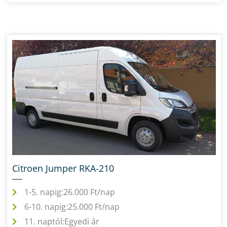
Citroen Jumper RKA-210
1-5. napig:
26.000 Ft/nap
6-10. napig:
25.000 Ft/nap
11. naptól:
Egyedi ár