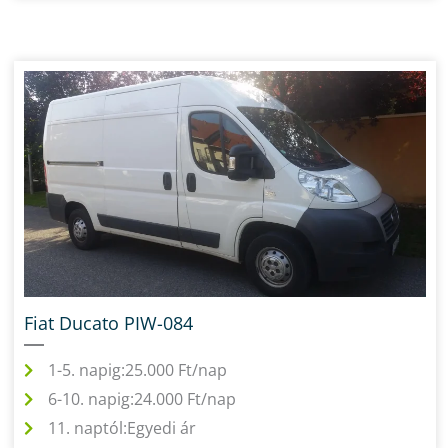
Fiat Ducato PIW-084
1-5. napig:
25.000 Ft/nap
6-10. napig:
24.000 Ft/nap
11. naptól:
Egyedi ár