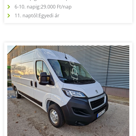
6-10. napig:
29.000 Ft/nap
11. naptól:
Egyedi ár