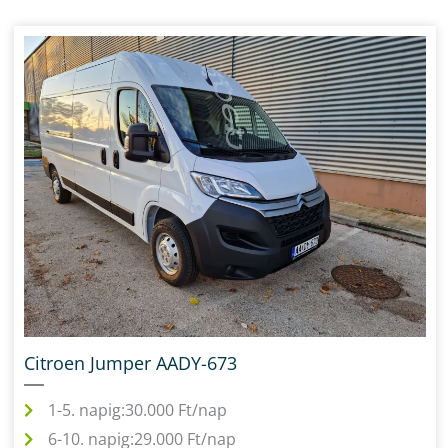
Citroen Jumper AADY-673
1-5. napig:
30.000 Ft/nap
6-10. napig:
29.000 Ft/nap