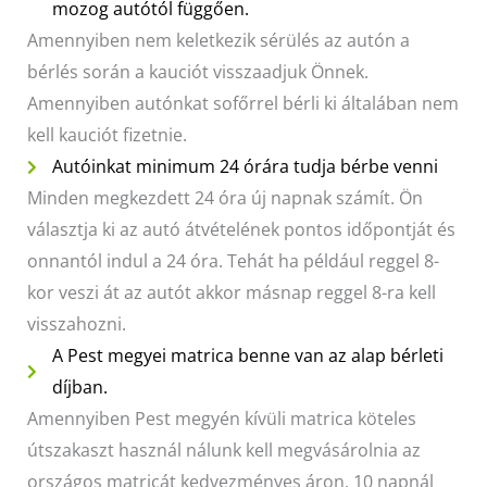
mozog autótól függően.
Amennyiben nem keletkezik sérülés az autón a
bérlés során a kauciót visszaadjuk Önnek.
Amennyiben autónkat sofőrrel bérli ki általában nem
kell kauciót fizetnie.
Autóinkat minimum 24 órára tudja bérbe venni
Minden megkezdett 24 óra új napnak számít. Ön
választja ki az autó átvételének pontos időpontját és
onnantól indul a 24 óra. Tehát ha például reggel 8-
kor veszi át az autót akkor másnap reggel 8-ra kell
visszahozni.
A Pest megyei matrica benne van az alap bérleti
díjban.
Amennyiben Pest megyén kívüli matrica köteles
útszakaszt használ nálunk kell megvásárolnia az
országos matricát kedvezményes áron. 10 napnál