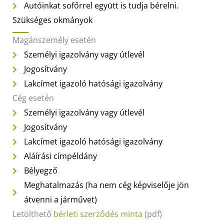
Autóinkat sofőrrel együtt is tudja bérelni.
Szükséges okmányok
Magánszemély esetén
Személyi igazolvány vagy útlevél
Jogosítvány
Lakcímet igazoló hatósági igazolvány
Cég esetén
Személyi igazolvány vagy útlevél
Jogosítvány
Lakcímet igazoló hatósági igazolvány
Aláírási címpéldány
Bélyegző
Meghatalmazás (ha nem cég képviselője jön
átvenni a járművet)
Letölthető
bérleti szerződés minta
(pdf)