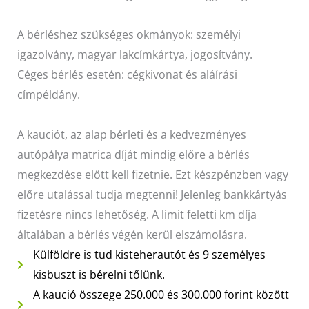
Hűtőautó bérlés
A bérléshez szükséges okmányok: személyi
Feltételek
igazolvány, magyar lakcímkártya, jogosítvány.
Szolgáltatások
Céges bérlés esetén: cégkivonat és aláírási
Gy.i.k.
címpéldány.
Blog
A kauciót, az alap bérleti és a kedvezményes
Kapcsolat
autópálya matrica díját mindig előre a bérlés
megkezdése előtt kell fizetnie. Ezt készpénzben vagy
előre utalással tudja megtenni! Jelenleg bankkártyás
fizetésre nincs lehetőség. A limit feletti km díja
általában a bérlés végén kerül elszámolásra.
Külföldre is tud kisteherautót és 9 személyes
kisbuszt is bérelni tőlünk.
A kaució összege 250.000 és 300.000 forint között