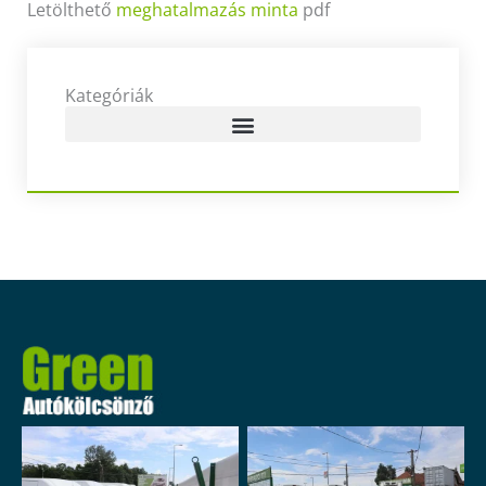
Letölthető
meghatalmazás minta
pdf
Kategóriák