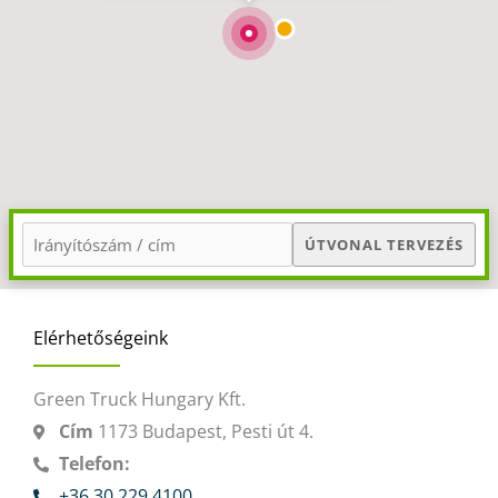
Hűtőautó bérlés
Feltételek
Szolgáltatások
Gy.i.k.
Blog
Kapcsolat
ÚTVONAL TERVEZÉS
Elérhetőségeink
Green Truck Hungary Kft.
Cím
1173 Budapest, Pesti út 4.
Telefon:
+36 30 229 4100