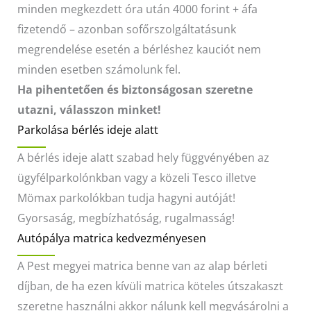
minden megkezdett óra után 4000 forint + áfa
fizetendő – azonban sofőrszolgáltatásunk
megrendelése esetén a bérléshez kauciót nem
minden esetben számolunk fel.
Ha pihentetően és biztonságosan szeretne
utazni, válasszon minket!
Parkolása bérlés ideje alatt
A bérlés ideje alatt szabad hely függvényében az
ügyfélparkolónkban vagy a közeli Tesco illetve
Mömax parkolókban tudja hagyni autóját!
Gyorsaság, megbízhatóság, rugalmasság!
Autópálya matrica kedvezményesen
A Pest megyei matrica benne van az alap bérleti
díjban, de ha ezen kívüli matrica köteles útszakaszt
szeretne használni akkor nálunk kell megvásárolni a