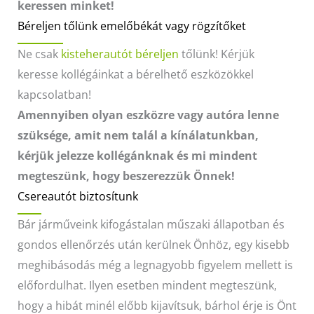
keressen minket!
Béreljen tőlünk emelőbékát vagy rögzítőket
Ne csak
kisteherautót béreljen
tőlünk! Kérjük
keresse kollégáinkat a bérelhető eszközökkel
kapcsolatban!
Amennyiben olyan eszközre vagy autóra lenne
szüksége, amit nem talál a kínálatunkban,
kérjük jelezze kollégánknak és mi mindent
megteszünk, hogy beszerezzük Önnek!
Csereautót biztosítunk
Bár járműveink kifogástalan műszaki állapotban és
gondos ellenőrzés után kerülnek Önhöz, egy kisebb
meghibásodás még a legnagyobb figyelem mellett is
előfordulhat. Ilyen esetben mindent megteszünk,
hogy a hibát minél előbb kijavítsuk, bárhol érje is Önt