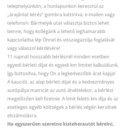
Hűtőautó bérlés
telephelyünkön, a honlapunkon keresztül az
„árajánlat kérés” gombra kattintva, e-mailen vagy
Feltételek
telefonon. Bármelyik utat választja biztos lehet
Szolgáltatások
benne, hogy kollégánk a lehető leghamarabb
Gy.i.k.
kapcsolatba lép Önnel és visszaigazolja foglalását
vagy válaszol kérdésére!
Blog
11 napnál hosszabb bérlésnél minden esetben
Kapcsolat
egyedi bérleti díjat és egyedi km limitet kalkulálunk,
így biztosítva, hogy Ön a legkedvezőbb árat kapja!
A kauciót, az alap bérleti díjat és a kedvezményes
autópálya matricát az autó átvételekor, a bérlést
megelőzően kell fizetnie. A limit feletti km díja és az
esetleges egyéb költségek a bérlés végén kerülnek
elszámolásra.
Ha egyszerűen szeretne kisteherautót bérelni,