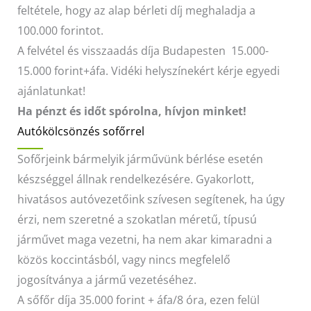
feltétele, hogy az alap bérleti díj meghaladja a
100.000 forintot.
A felvétel és visszaadás díja Budapesten 15.000-
15.000 forint+áfa. Vidéki helyszínekért kérje egyedi
ajánlatunkat!
Ha pénzt és időt spórolna, hívjon minket!
Autókölcsönzés sofőrrel
Sofőrjeink bármelyik járművünk bérlése esetén
készséggel állnak rendelkezésére. Gyakorlott,
hivatásos autóvezetőink szívesen segítenek, ha úgy
érzi, nem szeretné a szokatlan méretű, típusú
járművet maga vezetni, ha nem akar kimaradni a
közös koccintásból, vagy nincs megfelelő
jogosítványa a jármű vezetéséhez.
A sőfőr díja 35.000 forint + áfa/8 óra, ezen felül