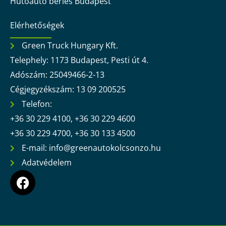
Hűtőautó bérlés Budapest
Elérhetőségek
Green Truck Hungary Kft.
Telephely: 1173 Budapest, Pesti út 4.
Adószám: 25049466-2-13
Cégjegyzékszám: 13 09 200525
Telefon:
+36 30 229 4100, +36 30 229 4600
+36 30 229 4700, +36 30 133 4500
E-mail: info@greenautokolcsonzo.hu
Adatvédelem
F
a
c
e