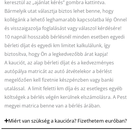
keresztül az „ajánlat kérés” gombra kattintva.
Hűtőautó bérlés
Bármelyik utat választja biztos lehet benne, hogy
Feltételek
kollégánk a lehető leghamarabb kapcsolatba lép Önnel
és visszaigazolja foglalásást vagy válaszol kérdésére!
Szolgáltatások
10 napnál hosszabb bérlésnél minden esetben egyedi
Gy.i.k.
bérleti díjat és egyedi km limitet kalkulálunk, így
Blog
biztosítva, hogy Ön a legkedvezőbb árat kapja!
A kauciót, az alap bérleti díjat és a kedvezményes
Kapcsolat
autópálya matricát az autó átvételekor a bérlést
megelőzően kell fizetnie készpénzben vagy banki
utalással. A limit feletti km díja és az esetleges egyéb
költségek a bérlés végén kerülnek elszámolásra. A Pest
megyei matrica benne van a bérlés árában.
Miért van szükség a kaucióra? Fizethetem euróban?