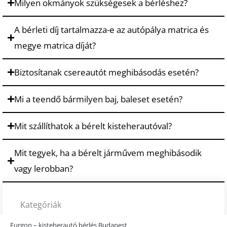
Milyen okmányok szükségesek a bérléshez?
A bérleti díj tartalmazza-e az autópálya matrica és
megye matrica díját?
Biztosítanak csereautót meghibásodás esetén?
Mi a teendő bármilyen baj, baleset esetén?
Mit szállíthatok a bérelt kisteherautóval?
Mit tegyek, ha a bérelt járművem meghibásodik
vagy lerobban?
Kategóriák
Furgon – kisteherautó bérlés Budapest