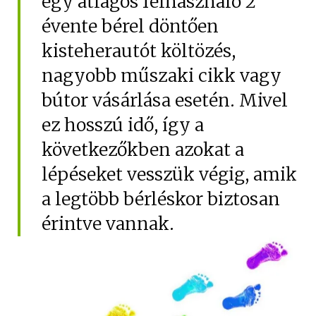
egy átlagos felhasználó 2
Hűtőautó bérlés
évente bérel döntően
Feltételek
kisteherautót költözés,
Szolgáltatások
nagyobb műszaki cikk vagy
Gy.i.k.
bútor vásárlása esetén. Mivel
ez hosszú idő, így a
Blog
következőkben azokat a
Kapcsolat
lépéseket vesszük végig, amik
a legtöbb bérléskor biztosan
érintve vannak.