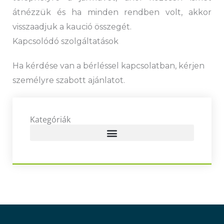
átnézzük és ha minden rendben volt, akkor
visszaadjuk a kaució összegét.
Kapcsolódó szolgáltatások
Ha kérdése van a bérléssel kapcsolatban, kérjen
személyre szabott ajánlatot.
Kategóriák