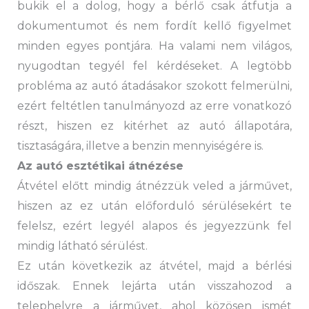
bukik el a dolog, hogy a bérlő csak átfutja a
dokumentumot és nem fordít kellő figyelmet
minden egyes pontjára. Ha valami nem világos,
nyugodtan tegyél fel kérdéseket. A legtöbb
probléma az autó átadásakor szokott felmerülni,
ezért feltétlen tanulmányozd az erre vonatkozó
részt, hiszen ez kitérhet az autó állapotára,
tisztaságára, illetve a benzin mennyiségére is.
Az autó esztétikai átnézése
Átvétel előtt mindig átnézzük veled a járművet,
hiszen az ez után előforduló sérülésekért te
felelsz, ezért legyél alapos és jegyezzünk fel
mindig látható sérülést.
Ez után következik az átvétel, majd a bérlési
időszak. Ennek lejárta után visszahozod a
telephelyre a járművet, ahol közösen ismét