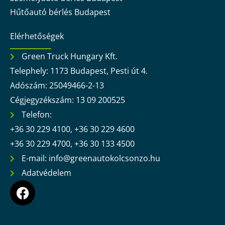
Hűtőautó bérlés Budapest
Elérhetőségek
Green Truck Hungary Kft.
Telephely: 1173 Budapest, Pesti út 4.
Adószám: 25049466-2-13
Cégjegyzékszám: 13 09 200525
Telefon:
+36 30 229 4100, +36 30 229 4600
+36 30 229 4700, +36 30 133 4500
E-mail: info@greenautokolcsonzo.hu
Adatvédelem
F
a
c
e