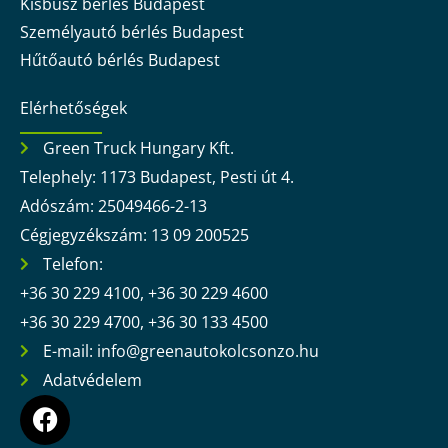
Kisbusz bérlés Budapest
Személyautó bérlés Budapest
Hűtőautó bérlés Budapest
Elérhetőségek
Green Truck Hungary Kft.
Telephely: 1173 Budapest, Pesti út 4.
Adószám: 25049466-2-13
Cégjegyzékszám: 13 09 200525
Telefon:
+36 30 229 4100, +36 30 229 4600
+36 30 229 4700, +36 30 133 4500
E-mail: info@greenautokolcsonzo.hu
Adatvédelem
F
a