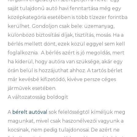
saját tulajdonú autó havi fenntartása még egy
középkategória esetében is több tízezer forintba
kerülhet. Gondoljon csak bele: üzemanyag,
különböző biztosítási díjak, tisztítás, mosás. Ha a
bérlés mellett dönt, ezek közül eggyel sem kell
foglalkoznia. A bérlés azért is jó megoldás, mert
ha kiderül, hogy autóra van szüksége, akár egy
órán belül is hozzájuthat ahhoz. A tartós bérlet
már kevésbé kifizetődő, kivéve persze céges
járművek esetében.
A változatosság boldogít
A
bérelt autóval
sok felelősségtől kíméljük meg
magunkat, mivel csak haszonélvezői vagyunk a
kocsinak, nem pedig tulajdonosai. De azért ne