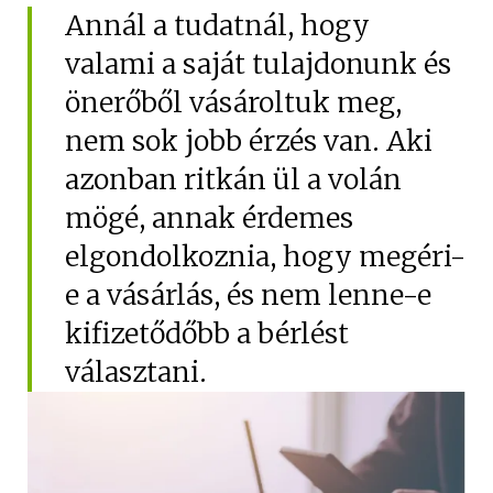
Hűtőautó bérlés
Annál a tudatnál, hogy
valami a saját tulajdonunk és
Feltételek
önerőből vásároltuk meg,
Szolgáltatások
nem sok jobb érzés van. Aki
Gy.i.k.
azonban ritkán ül a volán
Blog
mögé, annak érdemes
Kapcsolat
elgondolkoznia, hogy megéri-
e a vásárlás, és nem lenne-e
kifizetődőbb a bérlést
választani.