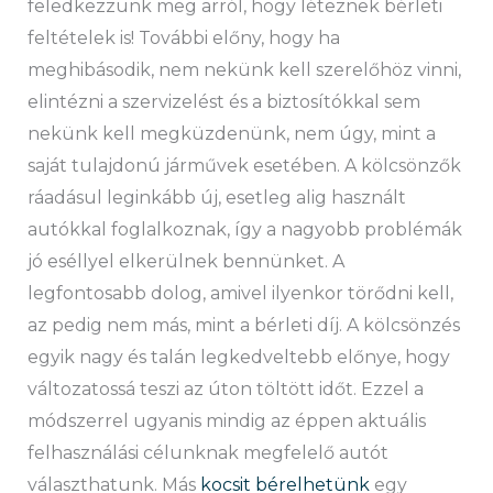
feledkezzünk meg arról, hogy léteznek bérleti
feltételek is! További előny, hogy ha
meghibásodik, nem nekünk kell szerelőhöz vinni,
elintézni a szervizelést és a biztosítókkal sem
nekünk kell megküzdenünk, nem úgy, mint a
saját tulajdonú járművek esetében. A kölcsönzők
ráadásul leginkább új, esetleg alig használt
autókkal foglalkoznak, így a nagyobb problémák
jó eséllyel elkerülnek bennünket. A
legfontosabb dolog, amivel ilyenkor törődni kell,
az pedig nem más, mint a bérleti díj. A kölcsönzés
egyik nagy és talán legkedveltebb előnye, hogy
változatossá teszi az úton töltött időt. Ezzel a
módszerrel ugyanis mindig az éppen aktuális
felhasználási célunknak megfelelő autót
választhatunk. Más
kocsit bérelhetünk
egy