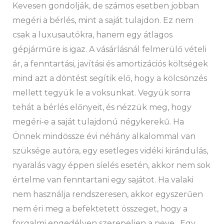
Kevesen gondolják, de számos esetben jobban
megéri a bérlés, mint a saját tulajdon. Ez nem
csak a luxusautókra, hanem egy átlagos
gépjárműre is igaz. A vásárlásnál felmerülő vételi
ár, a fenntartási, javítási és amortizációs költségek
mind azt a döntést segítik elő, hogy a kölcsönzés
mellett tegyük le a voksunkat. Vegyük sorra
tehát a bérlés előnyeit, és nézzük meg, hogy
megéri-e a saját tulajdonú négykerekű. Ha
Önnek mindössze évi néhány alkalommal van
szüksége autóra, egy esetleges vidéki kirándulás,
nyaralás vagy éppen síelés esetén, akkor nem sok
értelme van fenntartani egy sajátot. Ha valaki
nem használja rendszeresen, akkor egyszerűen
nem éri meg a befektetett összeget, hogy a
forgalmi engedélyen szerepeljen a neve. Egy