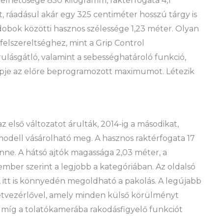
helhetősége 850 kilogramm, raktérfogata 4,1
, ráadásul akár egy 325 centiméter hosszú tárgy is
 dobok közötti hasznos szélessége 1,23 méter. Olyan
felszereltséghez, mint a Grip Control
rulásgátló, valamint a sebességhatároló funkció,
pje az előre beprogramozott maximumot. Létezik
az első változatot árulták, 2014-ig a másodikat,
modell vásárolható meg. A hasznos raktérfogata 17
nne. A hátsó ajtók magassága 2,03 méter, a
ember szerint a legjobb a kategóriában. Az oldalsó
t, itt is könnyedén megoldható a pakolás. A legújabb
etvezérlővel, amely minden külső körülményt
 míg a tolatókamerába rakodásfigyelő funkciót