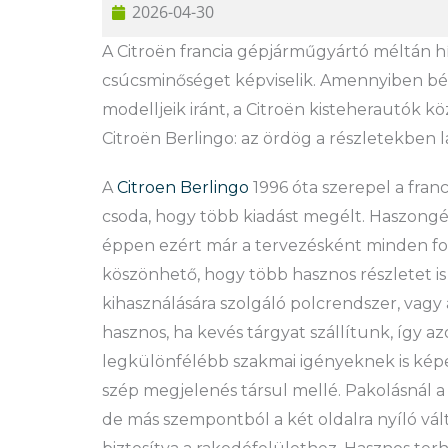
2026-04-30
A Citroën francia gépjárműgyártó méltán hí
csúcsminőséget képviselik. Amennyiben bér
modelljeik iránt, a Citroën kisteherautók kö
Citroën Berlingo: az ördög a részletekben l
A
Citroen Berlingo
1996 óta szerepel a fran
csoda, hogy több kiadást megélt. Haszong
éppen ezért már a tervezésként minden fo
köszönhető, hogy több hasznos részletet is 
kihasználására szolgáló polcrendszer, vagy
hasznos, ha kevés tárgyat szállítunk, így a
legkülönfélébb szakmai igényeknek is képe
szép megjelenés társul mellé. Pakolásnál a 
de más szempontból a két oldalra nyíló vált