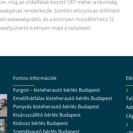
r, míg az oldalfalak között 1,87 méter a távolság,
ességével rendelkezik. Szintén előnyös az állítható
ett sebességváltó, és a könnyen hozzáférhető 12
esztyűtartó is elnyeri majd a tetszését.
Fontos információk
El
Furgon – kisteherautó bérlés Budapest
Emelőhátfalas kisteherautó bérlés Budapest
Tel
Ponyvás kisteherautó bérlés Budapest
Ad
Kisáruszállító bérlés Budapest
Cé
Kisbusz bérlés Budapest
Személyautó bérlés Budapest