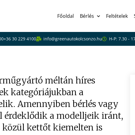
Főoldal
Bérlés
Feltételek
00
+36 30 229 4100
info@greenautokolcsonzo.hu
H-P: 7.30 - 1
tók – béreljen csúcsmin
árműgyártó méltán híres
yek kategóriájukban a
elik. Amennyiben bérlés vagy
 érdeklődik a modelljeik iránt,
 közül kettőt kiemelten is