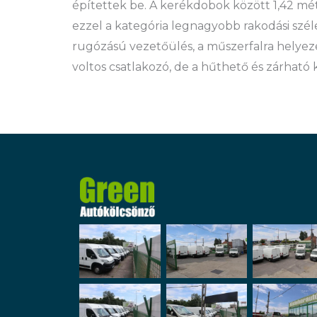
építettek be. A kerékdobok között 1,42 méte
ezzel a kategória legnagyobb rakodási szél
rugózású vezetőülés, a műszerfalra helyez
voltos csatlakozó, de a hűthető és zárható k