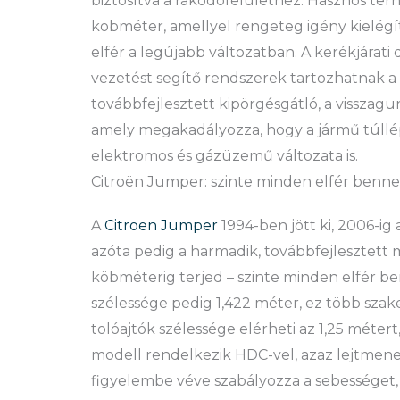
biztosítva a rakodófelülethez. Hasznos ter
köbméter, amellyel rengeteg igény kielégít
elfér a legújabb változatban. A kerékjárati
vezetést segítő rendszerek tartozhatnak a 
továbbfejlesztett kipörgésgátló, a visszagu
amely megakadályozza, hogy a jármű túllé
elektromos és gázüzemű változata is.
Citroën Jumper: szinte minden elfér benne
A
Citroen Jumper
1994-ben jött ki, 2006-ig 
azóta pedig a harmadik, továbbfejlesztett 
köbméterig terjed – szinte minden elfér be
szélessége pedig 1,422 méter, ez több szak
tolóajtók szélessége elérheti az 1,25 méter
modell rendelkezik HDC-vel, azaz lejtmen
figyelembe véve szabályozza a sebességet,