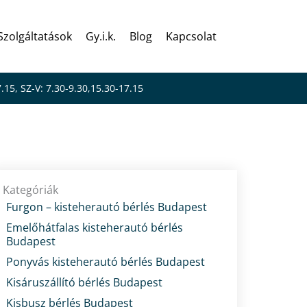
Szolgáltatások
Gy.i.k.
Blog
Kapcsolat
7.15, SZ-V: 7.30-9.30,15.30-17.15
őséget
Kategóriák
Furgon – kisteherautó bérlés Budapest
Emelőhátfalas kisteherautó bérlés
Budapest
Ponyvás kisteherautó bérlés Budapest
Kisáruszállító bérlés Budapest
Kisbusz bérlés Budapest