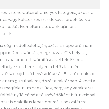
res kisteherautóiról, amelyek kategóriájukban a
lés vagy kölcsönzés szándékával érdeklődik a
zül kettőt kiemelten is tudunk ajánlani.
akozik
cia cég modellpalettáján, azóta is népszerű, nem
épjárműnek szánták, méghozzá a C15 helyett,
ntos paramétert számításba vettek. Ennek
elhelyeztek benne, ilyen a tető alatti tér
 az összehajtható bevásárlókosár. Ez utóbbi akkor
zok nem gurulnak majd szét a raktérben. A kocsi a
s megfelelni, mindezt úgy, hogy egy karakteres,
felfelé nyíló hátsó ajtó esővédőként is funkcionál,
ozat is praktikus lehet, optimális hozzáférést