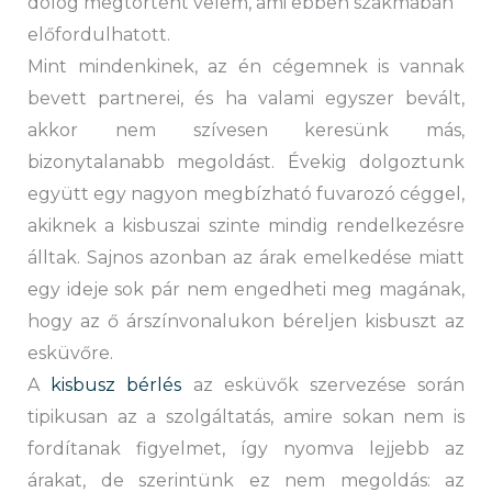
dolog megtörtént velem, ami ebben szakmában
előfordulhatott.
Mint mindenkinek, az én cégemnek is vannak
bevett partnerei, és ha valami egyszer bevált,
akkor nem szívesen keresünk más,
bizonytalanabb megoldást. Évekig dolgoztunk
együtt egy nagyon megbízható fuvarozó céggel,
akiknek a kisbuszai szinte mindig rendelkezésre
álltak. Sajnos azonban az árak emelkedése miatt
egy ideje sok pár nem engedheti meg magának,
hogy az ő árszínvonalukon béreljen kisbuszt az
esküvőre.
A
kisbusz bérlés
az esküvők szervezése során
tipikusan az a szolgáltatás, amire sokan nem is
fordítanak figyelmet, így nyomva lejjebb az
árakat, de szerintünk ez nem megoldás: az