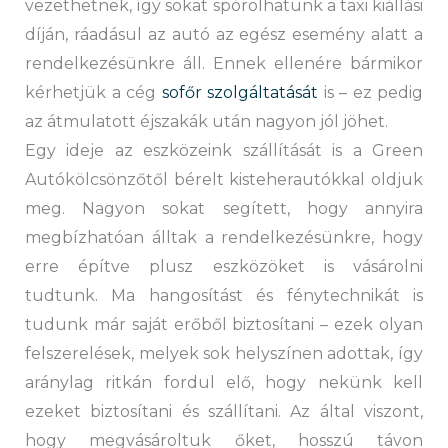
vezethetnek, így sokat spórolhatunk a taxi kiállási
díján, ráadásul az autó az egész esemény alatt a
rendelkezésünkre áll. Ennek ellenére bármikor
kérhetjük a cég
sofőr szolgáltatását
is – ez pedig
az átmulatott éjszakák után nagyon jól jöhet.
Egy ideje az eszközeink szállítását is a Green
Autókölcsönzőtől bérelt kisteherautókkal oldjuk
meg. Nagyon sokat segített, hogy annyira
megbízhatóan álltak a rendelkezésünkre, hogy
erre építve plusz eszközöket is vásárolni
tudtunk. Ma hangosítást és fénytechnikát is
tudunk már saját erőből biztosítani – ezek olyan
felszerelések, melyek sok helyszínen adottak, így
aránylag ritkán fordul elő, hogy nekünk kell
ezeket biztosítani és szállítani. Az által viszont,
hogy megvásároltuk őket, hosszú távon