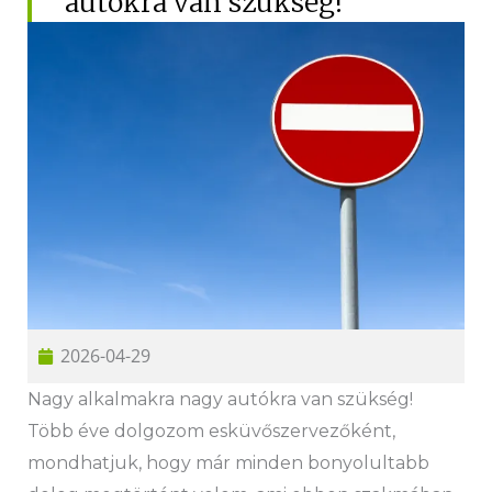
autókra van szükség!
Hűtőautó bérlés
Feltételek
Szolgáltatások
Gy.i.k.
Blog
Kapcsolat
2026-04-29
Nagy alkalmakra nagy autókra van szükség!
Több éve dolgozom esküvőszervezőként,
mondhatjuk, hogy már minden bonyolultabb