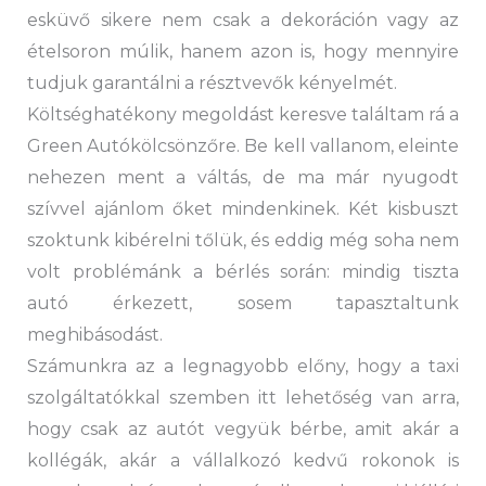
esküvő sikere nem csak a dekoráción vagy az
ételsoron múlik, hanem azon is, hogy mennyire
tudjuk garantálni a résztvevők kényelmét.
Költséghatékony megoldást keresve találtam rá a
Green Autókölcsönzőre. Be kell vallanom, eleinte
nehezen ment a váltás, de ma már nyugodt
szívvel ajánlom őket mindenkinek. Két kisbuszt
szoktunk kibérelni tőlük, és eddig még soha nem
volt problémánk a bérlés során: mindig tiszta
autó érkezett, sosem tapasztaltunk
meghibásodást.
Számunkra az a legnagyobb előny, hogy a taxi
szolgáltatókkal szemben itt lehetőség van arra,
hogy csak az autót vegyük bérbe, amit akár a
kollégák, akár a vállalkozó kedvű rokonok is