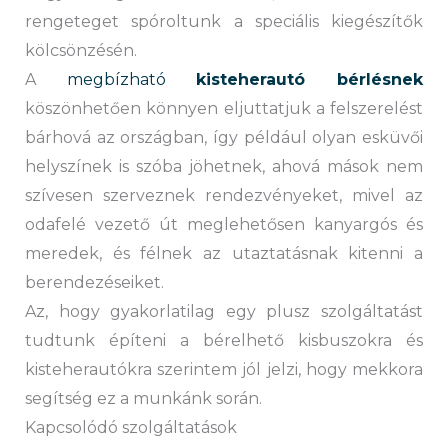
rengeteget spóroltunk a speciális kiegészítők
kölcsönzésén.
A
megbízható
kisteherautó bérlésnek
köszönhetően könnyen eljuttatjuk a felszerelést
bárhová az országban, így például olyan esküvői
helyszínek is szóba jöhetnek, ahová mások nem
szívesen szerveznek rendezvényeket, mivel az
odafelé vezető út meglehetősen kanyargós és
meredek, és félnek az utaztatásnak kitenni a
berendezéseiket.
Az, hogy gyakorlatilag egy plusz szolgáltatást
tudtunk építeni a bérelhető kisbuszokra és
kisteherautókra szerintem jól jelzi, hogy mekkora
segítség ez a munkánk során.
Kapcsolódó szolgáltatások