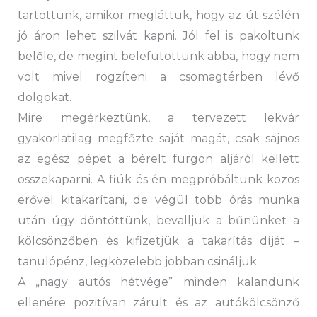
tartottunk, amikor megláttuk, hogy az út szélén
jó áron lehet szilvát kapni. Jól fel is pakoltunk
belőle, de megint belefutottunk abba, hogy nem
volt mivel rögzíteni a csomagtérben lévő
dolgokat.
Mire megérkeztünk, a tervezett lekvár
gyakorlatilag megfőzte saját magát, csak sajnos
az egész pépet a bérelt furgon aljáról kellett
összekaparni. A fiúk és én megpróbáltunk közös
erővel kitakarítani, de végül több órás munka
után úgy döntöttünk, bevalljuk a bűnünket a
kölcsönzőben és kifizetjük a takarítás díját –
tanulópénz, legközelebb jobban csináljuk.
A „nagy autós hétvége” minden kalandunk
ellenére pozitívan zárult és az autókölcsönző