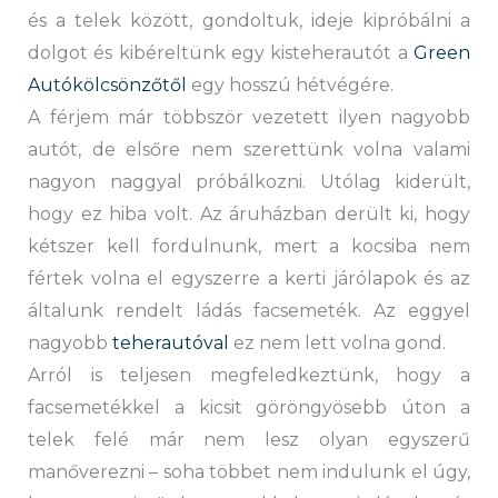
és a telek között, gondoltuk, ideje kipróbálni a
dolgot és kibéreltünk egy kisteherautót a
Green
Autókölcsönzőtől
egy hosszú hétvégére.
A férjem már többször vezetett ilyen nagyobb
autót, de elsőre nem szerettünk volna valami
nagyon naggyal próbálkozni. Utólag kiderült,
hogy ez hiba volt. Az áruházban derült ki, hogy
kétszer kell fordulnunk, mert a kocsiba nem
fértek volna el egyszerre a kerti járólapok és az
általunk rendelt ládás facsemeték. Az eggyel
nagyobb
teherautóval
ez nem lett volna gond.
Arról is teljesen megfeledkeztünk, hogy a
facsemetékkel a kicsit göröngyösebb úton a
telek felé már nem lesz olyan egyszerű
manőverezni – soha többet nem indulunk el úgy,