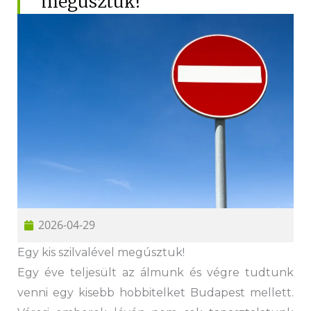
megúsztuk!
Hűtőautó bérlés
Feltételek
Szolgáltatások
Gy.i.k.
Blog
Kapcsolat
2026-04-29
Egy kis szilvalével megúsztuk!
Egy éve teljesült az álmunk és végre tudtunk
venni egy kisebb hobbitelket Budapest mellett.