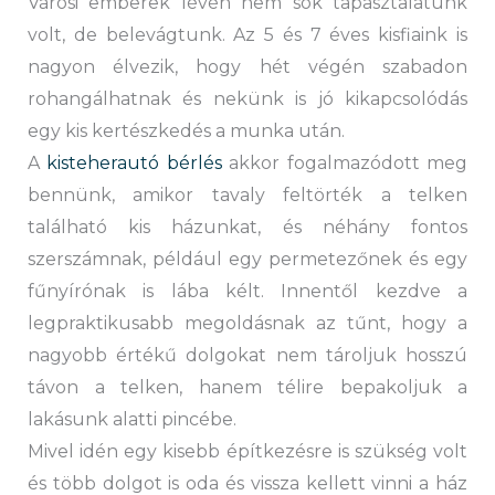
Városi emberek lévén nem sok tapasztalatunk
volt, de belevágtunk. Az 5 és 7 éves kisfiaink is
nagyon élvezik, hogy hét végén szabadon
rohangálhatnak és nekünk is jó kikapcsolódás
egy kis kertészkedés a munka után.
A
kisteherautó bérlés
akkor fogalmazódott meg
bennünk, amikor tavaly feltörték a telken
található kis házunkat, és néhány fontos
szerszámnak, például egy permetezőnek és egy
fűnyírónak is lába kélt. Innentől kezdve a
legpraktikusabb megoldásnak az tűnt, hogy a
nagyobb értékű dolgokat nem tároljuk hosszú
távon a telken, hanem télire bepakoljuk a
lakásunk alatti pincébe.
Mivel idén egy kisebb építkezésre is szükség volt
és több dolgot is oda és vissza kellett vinni a ház