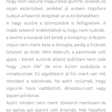
hogy nem viszünk magunkkal gurtnit, léceket, és
olyan eszközöket, amikkel jó erősen rögzíteni
tudjuk a hasonló dolgokat az autó belsejében.
A nagy autóra a szomszédok is felfigyeltek. A
másik telekről érdeklődtek is, hogy nem tudnák-
e levinni a kocsival két birkát a komphoz. A férjem
végül nem ment bele a dologba, pedig a fiúknak
tetszett az ötlet. Mint kiderült, a páromnak volt
igaza – bérelt autóval állatot szállítani nem csak
hogy „nem illik” de erre külön szabályok is
vonatkoznak. Ez egyébként jó hír, mert van mit
mondani a srácoknak, ha azért nyúznak, hogy
vigyünk haza vaddisznót, dinoszauruszt vagy
éppen pónilovat.
Azért minden nem ment zökkenő mentesen és
ez sajnos szó szerint volt értendő. Már hazafelé