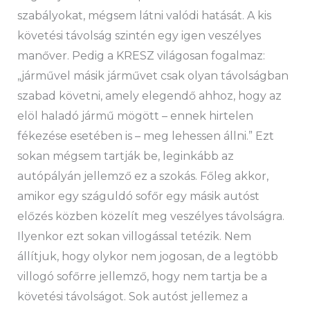
szabályokat, mégsem látni valódi hatását. A kis
követési távolság szintén egy igen veszélyes
manőver. Pedig a KRESZ világosan fogalmaz:
„járművel másik járművet csak olyan távolságban
szabad követni, amely elegendő ahhoz, hogy az
elöl haladó jármű mögött – ennek hirtelen
fékezése esetében is – meg lehessen állni.” Ezt
sokan mégsem tartják be, leginkább az
autópályán jellemző ez a szokás. Főleg akkor,
amikor egy száguldó sofőr egy másik autóst
előzés közben közelít meg veszélyes távolságra.
Ilyenkor ezt sokan villogással tetézik. Nem
állítjuk, hogy olykor nem jogosan, de a legtöbb
villogó sofőrre jellemző, hogy nem tartja be a
követési távolságot. Sok autóst jellemez a