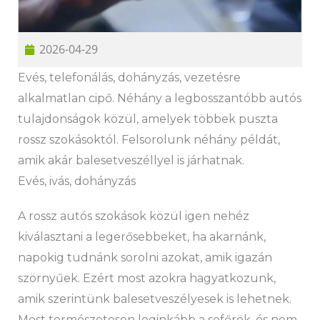
2026-04-29
Evés, telefonálás, dohányzás, vezetésre
alkalmatlan cipő. Néhány a legbosszantóbb autós
tulajdonságok közül, amelyek többek puszta
rossz szokásoktól. Felsorolunk néhány példát,
amik akár balesetveszéllyel is járhatnak.
Evés, ivás, dohányzás
A rossz autós szokások közül igen nehéz
kiválasztani a legerősebbeket, ha akarnánk,
napokig tudnánk sorolni azokat, amik igazán
szörnyűek. Ezért most azokra hagyatkozunk,
amik szerintünk balesetveszélyesek is lehetnek.
Most természetesen leginkább a sofőrök, és nem