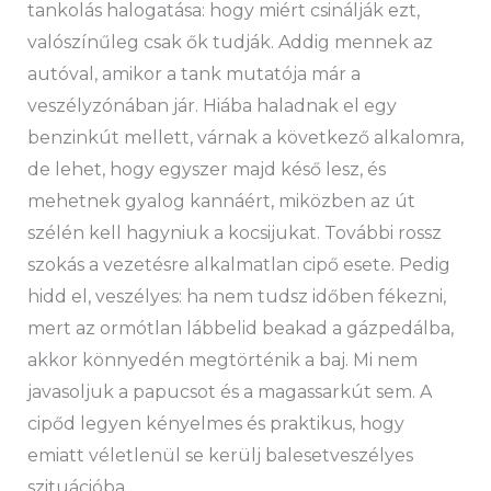
tankolás halogatása: hogy miért csinálják ezt,
valószínűleg csak ők tudják. Addig mennek az
autóval, amikor a tank mutatója már a
veszélyzónában jár. Hiába haladnak el egy
benzinkút mellett, várnak a következő alkalomra,
de lehet, hogy egyszer majd késő lesz, és
mehetnek gyalog kannáért, miközben az út
szélén kell hagyniuk a kocsijukat. További rossz
szokás a vezetésre alkalmatlan cipő esete. Pedig
hidd el, veszélyes: ha nem tudsz időben fékezni,
mert az ormótlan lábbelid beakad a gázpedálba,
akkor könnyedén megtörténik a baj. Mi nem
javasoljuk a papucsot és a magassarkút sem. A
cipőd legyen kényelmes és praktikus, hogy
emiatt véletlenül se kerülj balesetveszélyes
szituációba.