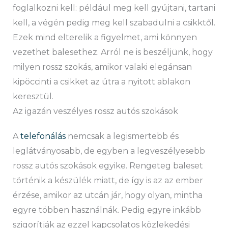
foglalkozni kell: például meg kell gyújtani, tartani
kell, a végén pedig meg kell szabadulni a csikktől.
Ezek mind elterelik a figyelmet, ami könnyen
vezethet balesethez. Arról ne is beszéljünk, hogy
milyen rossz szokás, amikor valaki elegánsan
kipöccinti a csikket az útra a nyitott ablakon
keresztül.
Az igazán veszélyes rossz autós szokások
A
telefonálás
nemcsak a legismertebb és
leglátványosabb, de egyben a legveszélyesebb
rossz autós szokások egyike. Rengeteg baleset
történik a készülék miatt, de így is az az ember
érzése, amikor az utcán jár, hogy olyan, mintha
egyre többen használnák. Pedig egyre inkább
szigorítják az ezzel kapcsolatos közlekedési