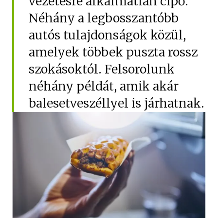
vezetésre alkalmatlan cipő.
Hűtőautó bérlés
Néhány a legbosszantóbb
Feltételek
autós tulajdonságok közül,
Szolgáltatások
amelyek többek puszta rossz
Gy.i.k.
szokásoktól. Felsorolunk
néhány példát, amik akár
Blog
balesetveszéllyel is járhatnak.
Kapcsolat