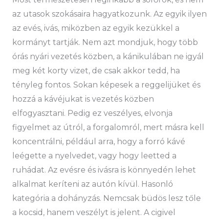
az utasok szokásaira hagyatkozunk. Az egyik ilyen
az evés, ivás, miközben az egyik kezükkel a
kormányt tartják. Nem azt mondjuk, hogy több
órás nyári vezetés közben, a kánikulában ne igyál
meg két korty vizet, de csak akkor tedd, ha
tényleg fontos. Sokan képesek a reggelijüket és
hozzá a kávéjukat is vezetés közben
elfogyasztani. Pedig ez veszélyes, elvonja
figyelmet az útról, a forgalomról, mert másra kell
koncentrálni, például arra, hogy a forró kávé
leégette a nyelvedet, vagy hogy leetted a
ruhádat. Az evésre és ivásra is könnyedén lehet
alkalmat keríteni az autón kívül. Hasonló
kategória a dohányzás. Nemcsak büdös lesz tőle
a kocsid, hanem veszélyt is jelent. A cigivel