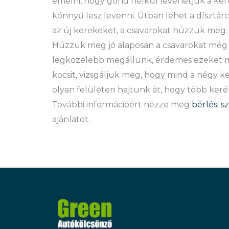
emelni, hogy gond nélkül levehetjük a kere
könnyű lesz levenni. Útban lehet a dísztárcs
az új kerekeket, a csavarokat húzzuk meg. 
Húzzuk meg jó alaposan a csavarokat még 
legközelebb megállunk, érdemes ezeket még
kocsit, vizsgáljuk meg, hogy mind a négy k
olyan felületen hajtunk át, hogy több kerék
További információért nézze meg
bérlési s
ajánlatot.