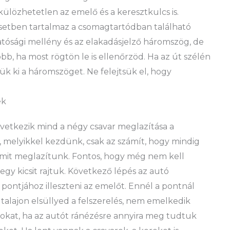
külözhetetlen az emelő és a keresztkulcs is.
esetben tartalmaz a csomagtartódban található
hatósági mellény és az elakadásjelző háromszög, de
obb, ha most rögtön le is ellenőrzöd. Ha az út szélén
ük ki a háromszöget. Ne felejtsük el, hogy
ék
vetkezik mind a négy csavar meglazítása a
, melyikkel kezdünk, csak az számít, hogy mindig
amit meglazítunk. Fontos, hogy még nem kell
egy kicsit rajtuk. Következő lépés az autó
ontjához illeszteni az emelőt. Ennél a pontnál
 talajon elsüllyed a felszerelés, nem emelkedik
rokat, ha az autót ránézésre annyira meg tudtuk