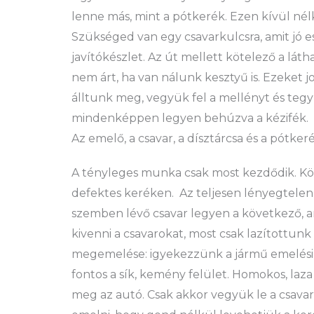
lenne más, mint a pótkerék. Ezen kívül nél
Szükséged van egy csavarkulcsra, amit jó 
javítókészlet. Az út mellett kötelező a lát
nem árt, ha van nálunk kesztyű is. Ezeket j
álltunk meg, vegyük fel a mellényt és tegy
mindenképpen legyen behúzva a kézifék.
Az emelő, a csavar, a dísztárcsa és a pótker
A tényleges munka csak most kezdődik. Kö
defektes keréken. Az teljesen lényegtelen
szemben lévő csavar legyen a következő, 
kivenni a csavarokat, most csak lazítottunk 
megemelése: igyekezzünk a jármű emelési p
fontos a sík, kemény felület. Homokos, laza
meg az autó. Csak akkor vegyük le a csava