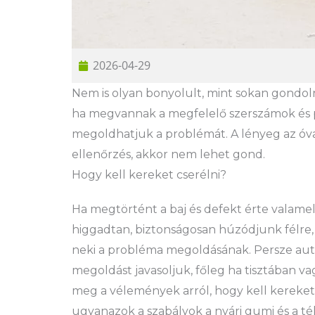
2026-04-29
Nem is olyan bonyolult, mint sokan gondol
ha megvannak a megfelelő szerszámok és p
megoldhatjuk a problémát. A lényeg az óvat
ellenőrzés, akkor nem lehet gond.
Hogy kell kereket cserélni?
Ha megtörtént a baj és defekt érte valame
higgadtan, biztonságosan húzódjunk félre,
neki a probléma megoldásának. Persze autó
megoldást javasoljuk, főleg ha tisztában 
meg a vélemények arról, hogy kell kereket 
ugyanazok a szabályok a nyári gumi és a tél