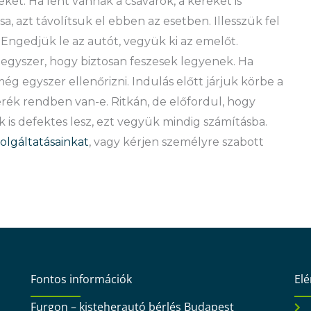
ket. Ha lent vannak a csavarok, a kereket is
a, azt távolítsuk el ebben az esetben. Illesszük fel
Engedjük le az autót, vegyük ki az emelőt.
egyszer, hogy biztosan feszesek legyenek. Ha
 egyszer ellenőrizni. Indulás előtt járjuk körbe a
erék rendben van-e. Ritkán, de előfordul, hogy
 is defektes lesz, ezt vegyük mindig számításba.
zolgáltatásainkat
, vagy kérjen személyre szabott
Fontos információk
El
Furgon – kisteherautó bérlés Budapest