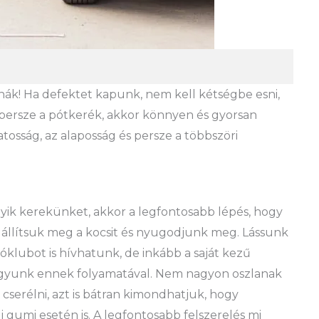
nák! Ha defektet kapunk, nem kell kétségbe esni,
ersze a pótkerék, akkor könnyen és gyorsan
osság, az alaposság és persze a többszöri
lyik kerekünket, akkor a legfontosabb lépés, hogy
 állítsuk meg a kocsit és nyugodjunk meg. Lássunk
klubot is hívhatunk, de inkább a saját kezű
vagyunk ennek folyamatával. Nem nagyon oszlanak
cserélni, azt is bátran kimondhatjuk, hogy
i gumi esetén is. A legfontosabb felszerelés mi