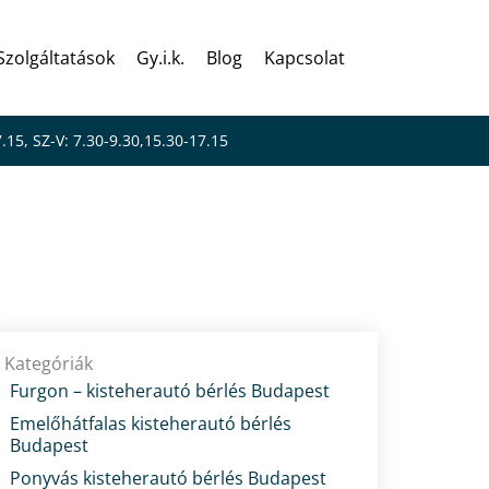
Szolgáltatások
Gy.i.k.
Blog
Kapcsolat
7.15, SZ-V: 7.30-9.30,15.30-17.15
 kell kereket
Kategóriák
Furgon – kisteherautó bérlés Budapest
Emelőhátfalas kisteherautó bérlés
Budapest
Ponyvás kisteherautó bérlés Budapest