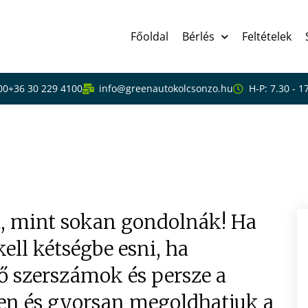
Főoldal
Bérlés
Feltételek
00
+36 30 229 4100
info@greenautokolcsonzo.hu
H-P: 7.30 - 1
k, akik nem tudják, hogy
t, mint sokan gondolnák! Ha
ell kétségbe esni, ha
 szerszámok és persze a
en és gyorsan megoldhatjuk a