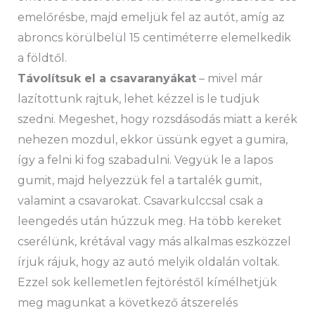
emelőrésbe, majd emeljük fel az autót, amíg az
abroncs körülbelül 15 centiméterre elemelkedik
a földtől.
Távolítsuk el a csavaranyákat
– mivel már
lazítottunk rajtuk, lehet kézzel is le tudjuk
szedni. Megeshet, hogy rozsdásodás miatt a kerék
nehezen mozdul, ekkor üssünk egyet a gumira,
így a felni ki fog szabadulni. Vegyük le a lapos
gumit, majd helyezzük fel a tartalék gumit,
valamint a csavarokat. Csavarkulccsal csak a
leengedés után húzzuk meg. Ha több kereket
cserélünk, krétával vagy más alkalmas eszközzel
írjuk rájuk, hogy az autó melyik oldalán voltak.
Ezzel sok kellemetlen fejtöréstől kímélhetjük
meg magunkat a következő átszerelés