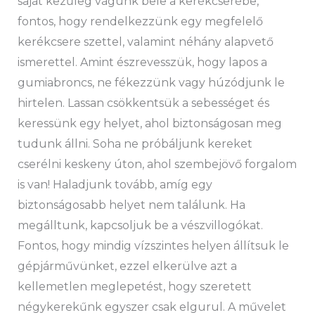
saját kezűleg vágunk bele a kerékcserébe,
fontos, hogy rendelkezzünk egy megfelelő
kerékcsere szettel, valamint néhány alapvető
ismerettel. Amint észrevesszük, hogy lapos a
gumiabroncs, ne fékezzünk vagy húzódjunk le
hirtelen. Lassan csökkentsük a sebességet és
keressünk egy helyet, ahol biztonságosan meg
tudunk állni. Soha ne próbáljunk kereket
cserélni keskeny úton, ahol szembejövő forgalom
is van! Haladjunk tovább, amíg egy
biztonságosabb helyet nem találunk. Ha
megálltunk, kapcsoljuk be a vészvillogókat.
Fontos, hogy mindig vízszintes helyen állítsuk le
gépjárművünket, ezzel elkerülve azt a
kellemetlen meglepetést, hogy szeretett
négykerekűnk egyszer csak elgurul. A művelet