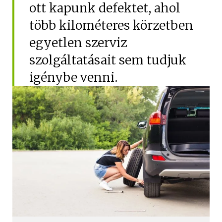
ott kapunk defektet, ahol
Hűtőautó bérlés
több kilométeres körzetben
Feltételek
egyetlen szerviz
Szolgáltatások
szolgáltatásait sem tudjuk
Gy.i.k.
igénybe venni.
Blog
Kapcsolat