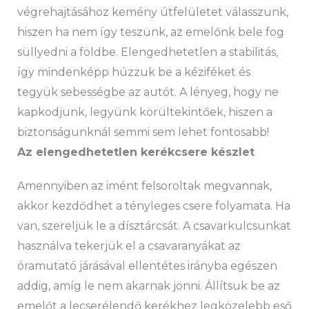
végrehajtásához kemény útfelületet válasszunk,
hiszen ha nem így teszünk, az emelőnk bele fog
süllyedni a földbe. Elengedhetetlen a stabilitás,
így mindenképp húzzuk be a kéziféket és
tegyük sebességbe az autót. A lényeg, hogy ne
kapkodjunk, legyünk körültekintőek, hiszen a
biztonságunknál semmi sem lehet fontosabb!
Az elengedhetetlen kerékcsere készlet
Amennyiben az imént felsoroltak megvannak,
akkor kezdődhet a tényleges csere folyamata. Ha
van, szereljük le a dísztárcsát. A csavarkulcsunkat
használva tekerjük el a csavaranyákat az
óramutató járásával ellentétes irányba egészen
addig, amíg le nem akarnak jönni. Állítsuk be az
emelőt a lecserélendő kerékhez legközelebb eső