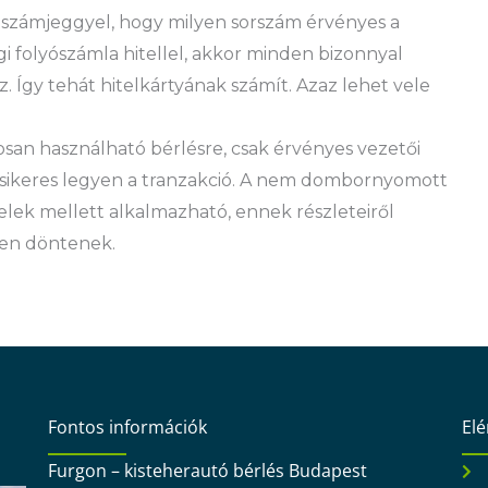
hat számjeggyel, hogy milyen sorszám érvényes a
gi folyószámla hitellel, akkor minden bizonnyal
. Így tehát hitelkártyának számít. Azaz lehet vele
san használható bérlésre, csak érvényes vezetői
y sikeres legyen a tranzakció. A nem dombornyomott
elek mellett alkalmazható, ennek részleteiről
ben döntenek.
Fontos információk
El
Furgon – kisteherautó bérlés Budapest