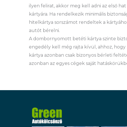
ilyen felirat, akkor meg kell adni az első 
kártyára. Ha rendelkezik minimális biztonsá
hitelkártya sorszámot rendeltek a kártyához
autót bérelni.
A dombornyomott betéti kártya szinte bizto
engedély kell még rajta kívül, ahhoz, hog
kártya azonban csak bizonyos bérleti feltét
azonban az egyes cégek saját hatáskörük