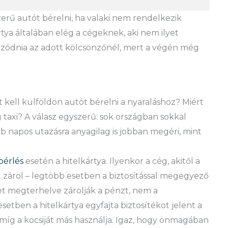
rű autót bérelni, ha valaki nem rendelkezik
tya általában elég a cégeknek, aki nem ilyet
ozódnia az adott kölcsönzőnél, mert a végén még
 kell külföldön autót bérelni a nyaraláshoz? Miért
taxi? A válasz egyszerű: sok országban sokkal
b napos utazásra anyagilag is jobban megéri, mint
bérlés
esetén a hitelkártya. Ilyenkor a cég, akitől a
 zárol – legtöbb esetben a biztosítással megegyező
etet megterhelve zárolják a pénzt, nem a
setben a hitelkártya egyfajta biztosítékot jelent a
míg a kocsiját más használja. Igaz, hogy önmagában