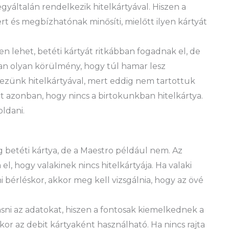
egyáltalán rendelkezik hitelkártyával. Hiszen a
t és megbízhatónak minősíti, mielőtt ilyen kártyát
en lehet, betéti kártyát ritkábban fogadnak el, de
an olyan körülmény, hogy túl hamar lesz
zünk hitelkártyával, mert eddig nem tartottuk
t azonban, hogy nincs a birtokunkban hitelkártya.
ldani.
g betéti kártya, de a Maestro például nem. Az
l, hogy valakinek nincs hitelkártyája. Ha valaki
i bérléskor, akkor meg kell vizsgálnia, hogy az övé
ni az adatokat, hiszen a fontosak kiemelkednek a
akkor az debit kártyaként használható. Ha nincs rajta