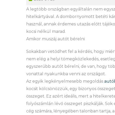
A legtöbb országban egyáltalán nem egysze
hitelkártyával. A dombornyomott betéti kár
használ, annak érdemes utazás előtt tájék
kocsi nélkül marad.
Amikor muszáj autót bérelni
Sokakban vetődhet fel a kérdés, hogy miért
nem elég a helyi tömegközlekedés, esetleg 
egyszerűbb autót bérelni, de van, hogy töb
vonattal nyakunkba venni az országot.
Az egyik legkényelmesebb megoldás
autó
kocsit kölcsönözzük, egy bizonyos összeget
összeget. Ez azért ideális, mert a hitelker
folyószámlán lévő összeget piszkálják. Sok e
cég számára, lényegében talonban tartja, a