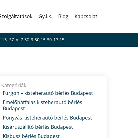
Szolgáltatások
Gy.i.k.
Blog
Kapcsolat
7.15, SZ-V: 7.30-9.30,15.30-17.15
?
Kategóriák
Furgon – kisteherautó bérlés Budapest
Emelőhátfalas kisteherautó bérlés
Budapest
Ponyvás kisteherautó bérlés Budapest
Kisáruszállító bérlés Budapest
Kisbusz bérlés Budapest