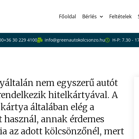
Főoldal
Bérlés
Feltételek
00
+36 30 229 4100
info@greenautokolcsonzo.hu
H-P: 7.30 - 1
érelni hitelkártya nélkül
yáltalán nem egyszerű autót
rendelkezik hitelkártyával. A
ártya általában elég a
t használ, annak érdemes
ia az adott kölcsönzőnél, mert