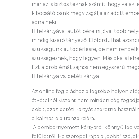
már az is biztosítéknak számít, hogy valaki 
kibocsátó bank megvizsgálja az adott ember
adna neki.
Hitelkártyával autót bérelni jóval több hely
mindig kizáró tényező. Előfordulhat azonb
szükségünk autóbérlésre, de nem rendelke
szükségesnek, hogy legyen. Más oka is lehe
Ezt a problémát sajnos nem egyszerű mego
Hitelkártya vs. betéti kártya
Az online foglaláshoz a legtöbb helyen elé
átvételnél viszont nem minden cég fogadja e
debit, azaz betéti kártyát szeretne használn
alkalmas-e a tranzakcióra.
A dombornyomott kártyáról könnyű leolvas
felületről. Ha szerepel rajta a „debit” szó, 