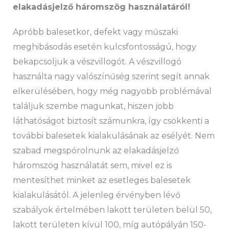
elakadásjelző háromszög használatáról!
Apróbb balesetkor, defekt vagy műszaki
meghibásodás esetén kulcsfontosságú, hogy
bekapcsoljuk a vészvillogót. A vészvillogó
használta nagy valószínűség szerint segít annak
elkerülésében, hogy még nagyobb problémával
találjuk szembe magunkat, hiszen jobb
láthatóságot biztosít számunkra, így csökkenti a
további balesetek kialakulásának az esélyét. Nem
szabad megspórolnunk az elakadásjelző
háromszög használatát sem, mivel ez is
mentesíthet minket az esetleges balesetek
kialakulásától. A jelenleg érvényben lévő
szabályok értelmében lakott területen belül 50,
lakott területen kívül 100, míg autópályán 150-