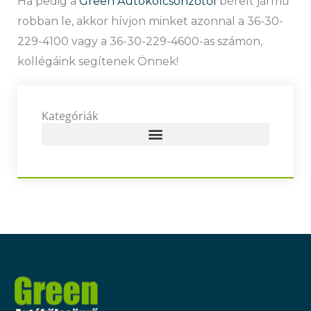
Ha pedig a
Green Autókölcsönzőtől
bérelt jármű
robban le, akkor hívjon minket azonnal a 36-30-
229-4100 vagy a 36-30-229-4600-as számon,
kollégáink segítenek Önnek!
Kategóriák