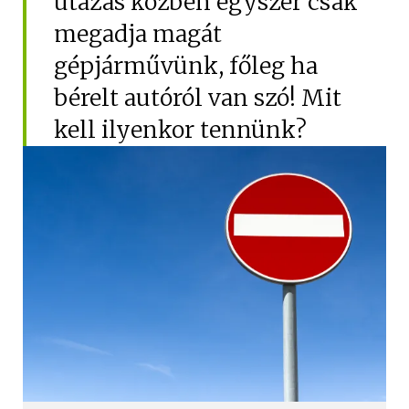
utazás közben egyszer csak
Hűtőautó bérlés
megadja magát
Feltételek
gépjárművünk, főleg ha
Szolgáltatások
bérelt autóról van szó! Mit
Gy.i.k.
kell ilyenkor tennünk?
Blog
Kapcsolat