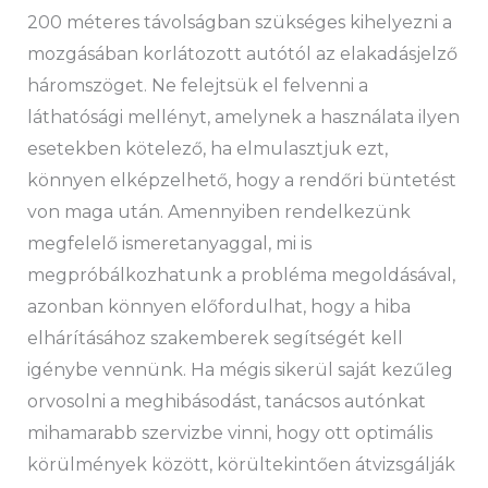
200 méteres távolságban szükséges kihelyezni a
mozgásában korlátozott autótól az elakadásjelző
háromszöget. Ne felejtsük el felvenni a
láthatósági mellényt, amelynek a használata ilyen
esetekben kötelező, ha elmulasztjuk ezt,
könnyen elképzelhető, hogy a rendőri büntetést
von maga után. Amennyiben rendelkezünk
megfelelő ismeretanyaggal, mi is
megpróbálkozhatunk a probléma megoldásával,
azonban könnyen előfordulhat, hogy a hiba
elhárításához szakemberek segítségét kell
igénybe vennünk. Ha mégis sikerül saját kezűleg
orvosolni a meghibásodást, tanácsos autónkat
mihamarabb szervizbe vinni, hogy ott optimális
körülmények között, körültekintően átvizsgálják