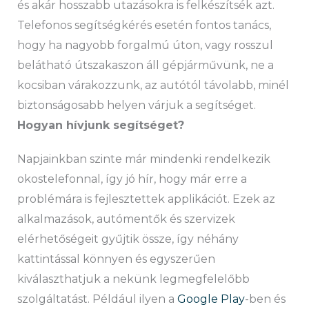
és akár hosszabb utazásokra is felkészítsék azt.
Telefonos segítségkérés esetén fontos tanács,
hogy ha nagyobb forgalmú úton, vagy rosszul
belátható útszakaszon áll gépjárművünk, ne a
kocsiban várakozzunk, az autótól távolabb, minél
biztonságosabb helyen várjuk a segítséget.
Hogyan hívjunk segítséget?
Napjainkban szinte már mindenki rendelkezik
okostelefonnal, így jó hír, hogy már erre a
problémára is fejlesztettek applikációt. Ezek az
alkalmazások, autómentők és szervizek
elérhetőségeit gyűjtik össze, így néhány
kattintással könnyen és egyszerűen
kiválaszthatjuk a nekünk legmegfelelőbb
szolgáltatást. Például ilyen a
Google Play
-ben és