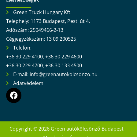
Green Truck Hungary Kft.
Telephely: 1173 Budapest, Pesti út 4.
Adószám: 25049466-2-13
Cégjegyzékszám: 13 09 200525
Telefon:
+36 30 229 4100, +36 30 229 4600
+36 30 229 4700, +36 30 133 4500
E-mail: info@greenautokolcsonzo.hu
Adatvédelem
F
a
c
e
b
o
Copyright © 2026 Green autókölcsönző Budapest |
o