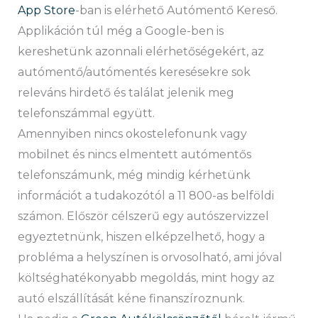
App Store
-ban is elérhető Autómentő Kereső.
Applikáción túl még a Google-ben is
kereshetünk azonnali elérhetőségekért, az
autómentő/autómentés keresésekre sok
releváns hirdető és találat jelenik meg
telefonszámmal együtt.
Amennyiben nincs okostelefonunk vagy
mobilnet és nincs elmentett autómentős
telefonszámunk, még mindig kérhetünk
információt a tudakozótól a 11 800-as belföldi
számon. Először célszerű egy autószervizzel
egyeztetnünk, hiszen elképzelhető, hogy a
probléma a helyszínen is orvosolható, ami jóval
költséghatékonyabb megoldás, mint hogy az
autó elszállítását kéne finanszíroznunk.