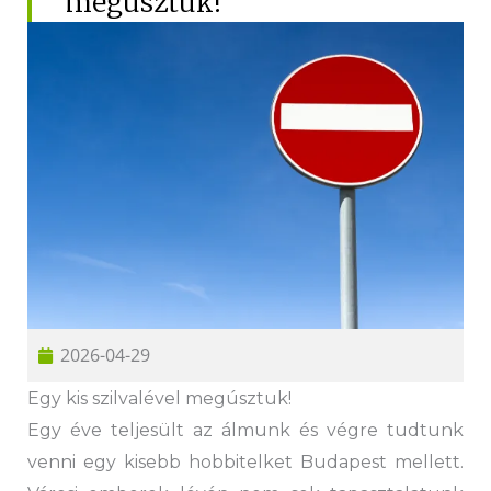
megúsztuk!
Hűtőautó bérlés
Feltételek
Szolgáltatások
Gy.i.k.
Blog
Kapcsolat
2026-04-29
Egy kis szilvalével megúsztuk!
Egy éve teljesült az álmunk és végre tudtunk
venni egy kisebb hobbitelket Budapest mellett.