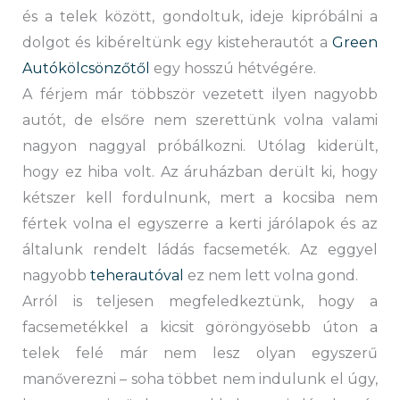
és a telek között, gondoltuk, ideje kipróbálni a
dolgot és kibéreltünk egy kisteherautót a
Green
Autókölcsönzőtől
egy hosszú hétvégére.
A férjem már többször vezetett ilyen nagyobb
autót, de elsőre nem szerettünk volna valami
nagyon naggyal próbálkozni. Utólag kiderült,
hogy ez hiba volt. Az áruházban derült ki, hogy
kétszer kell fordulnunk, mert a kocsiba nem
fértek volna el egyszerre a kerti járólapok és az
általunk rendelt ládás facsemeték. Az eggyel
nagyobb
teherautóval
ez nem lett volna gond.
Arról is teljesen megfeledkeztünk, hogy a
facsemetékkel a kicsit göröngyösebb úton a
telek felé már nem lesz olyan egyszerű
manőverezni – soha többet nem indulunk el úgy,