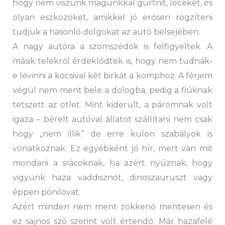
hogy nem viszünk magunkkal gurtnit, léceket, és
olyan eszközöket, amikkel jó erősen rögzíteni
tudjuk a hasonló dolgokat az autó belsejében.
A nagy autóra a szomszédok is felfigyeltek. A
másik telekről érdeklődtek is, hogy nem tudnák-
e levinni a kocsival két birkát a komphoz. A férjem
végül nem ment bele a dologba, pedig a fiúknak
tetszett az ötlet. Mint kiderült, a páromnak volt
igaza – bérelt autóval állatot szállítani nem csak
hogy „nem illik” de erre külön szabályok is
vonatkoznak. Ez egyébként jó hír, mert van mit
mondani a srácoknak, ha azért nyúznak, hogy
vigyünk haza vaddisznót, dinoszauruszt vagy
éppen pónilovat.
Azért minden nem ment zökkenő mentesen és
ez sajnos szó szerint volt értendő. Már hazafelé