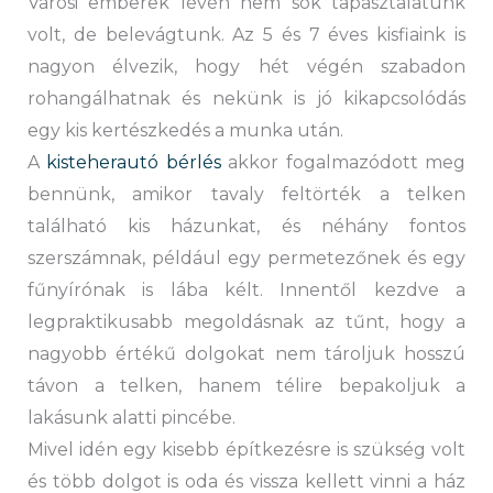
Városi emberek lévén nem sok tapasztalatunk
volt, de belevágtunk. Az 5 és 7 éves kisfiaink is
nagyon élvezik, hogy hét végén szabadon
rohangálhatnak és nekünk is jó kikapcsolódás
egy kis kertészkedés a munka után.
A
kisteherautó bérlés
akkor fogalmazódott meg
bennünk, amikor tavaly feltörték a telken
található kis házunkat, és néhány fontos
szerszámnak, például egy permetezőnek és egy
fűnyírónak is lába kélt. Innentől kezdve a
legpraktikusabb megoldásnak az tűnt, hogy a
nagyobb értékű dolgokat nem tároljuk hosszú
távon a telken, hanem télire bepakoljuk a
lakásunk alatti pincébe.
Mivel idén egy kisebb építkezésre is szükség volt
és több dolgot is oda és vissza kellett vinni a ház