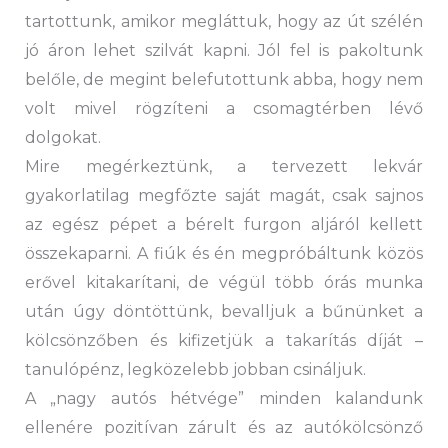
tartottunk, amikor megláttuk, hogy az út szélén
jó áron lehet szilvát kapni. Jól fel is pakoltunk
belőle, de megint belefutottunk abba, hogy nem
volt mivel rögzíteni a csomagtérben lévő
dolgokat.
Mire megérkeztünk, a tervezett lekvár
gyakorlatilag megfőzte saját magát, csak sajnos
az egész pépet a bérelt furgon aljáról kellett
összekaparni. A fiúk és én megpróbáltunk közös
erővel kitakarítani, de végül több órás munka
után úgy döntöttünk, bevalljuk a bűnünket a
kölcsönzőben és kifizetjük a takarítás díját –
tanulópénz, legközelebb jobban csináljuk.
A „nagy autós hétvége” minden kalandunk
ellenére pozitívan zárult és az autókölcsönző