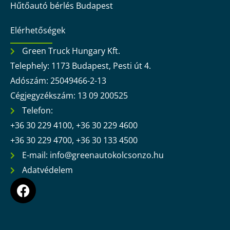
Hűtőautó bérlés Budapest
Elérhetőségek
Green Truck Hungary Kft.
Telephely: 1173 Budapest, Pesti út 4.
Adószám: 25049466-2-13
Cégjegyzékszám: 13 09 200525
Telefon:
+36 30 229 4100, +36 30 229 4600
+36 30 229 4700, +36 30 133 4500
E-mail: info@greenautokolcsonzo.hu
Adatvédelem
F
a
c
e