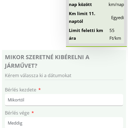
nap között
km/nap
Km limit 11.
Egyedi
naptól
Limit feletti km
55
ára
Ft/km
MIKOR SZERETNÉ KIBÉRELNI A
JÁRMŰVET?
Kérem válassza ki a dátumokat
Bérlés kezdete
Bérlés vége