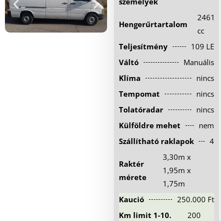
személyek
Hűtőautó bérlés
2461
Hengerűrtartalom
Feltételek
cc
Teljesítmény
109 LE
Szolgáltatások
Váltó
Manuális
Gy.i.k.
Klíma
nincs
Blog
Tempomat
nincs
Kapcsolat
Tolatóradar
nincs
Külföldre mehet
nem
Szállítható raklapok
4
3,30m x
Raktér
1,95m x
mérete
1,75m
Kaució
250.000 Ft
Km limit 1-10.
200