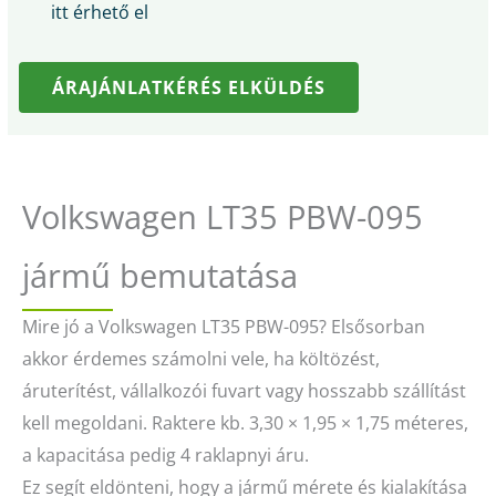
itt érhető el
ÁRAJÁNLATKÉRÉS ELKÜLDÉS
Volkswagen LT35 PBW-095
jármű bemutatása
Mire jó a Volkswagen LT35 PBW-095? Elsősorban
akkor érdemes számolni vele, ha költözést,
áruterítést, vállalkozói fuvart vagy hosszabb szállítást
kell megoldani. Raktere kb. 3,30 × 1,95 × 1,75 méteres,
a kapacitása pedig 4 raklapnyi áru.
Ez segít eldönteni, hogy a jármű mérete és kialakítása