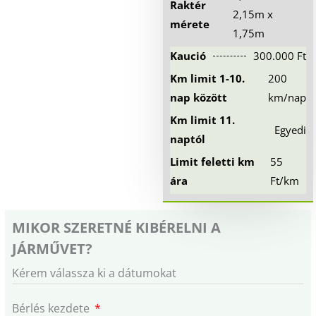
Raktér
2,15m x
mérete
1,75m
Kaució
300.000 Ft
Km limit 1-10.
200
nap között
km/nap
Km limit 11.
Egyedi
naptól
Limit feletti km
55
ára
Ft/km
MIKOR SZERETNÉ KIBÉRELNI A
JÁRMŰVET?
Kérem válassza ki a dátumokat
Bérlés kezdete