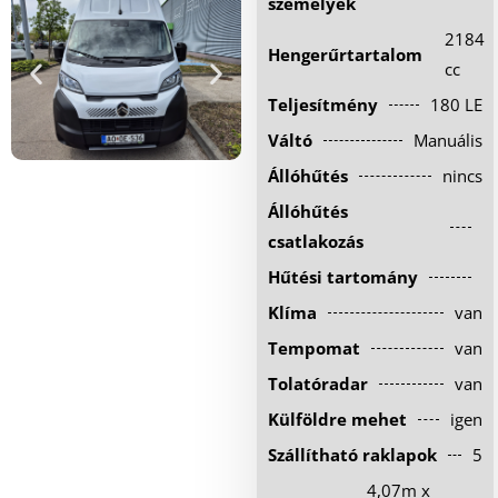
személyek
Hűtőautó bérlés
2184
Hengerűrtartalom
Feltételek
cc
Teljesítmény
180 LE
Szolgáltatások
Váltó
Manuális
Gy.i.k.
Állóhűtés
nincs
Blog
Állóhűtés
Kapcsolat
csatlakozás
Hűtési tartomány
Klíma
van
Tempomat
van
Tolatóradar
van
Külföldre mehet
igen
Szállítható raklapok
5
4,07m x