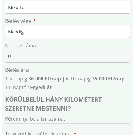
Bérlés vége
Napok száma:
Bérlés ára:
1-5. napig
36.000 Ft/nap
| 6-10. napig
35.000 Ft/nap
|
11. naptól:
Egyedi ár
KÖRÜLBELÜL HÁNY KILOMÉTERT
SZERETNE MEGTENNI?
Kérem írja be a km számát
Tervezett kilométerek száma: