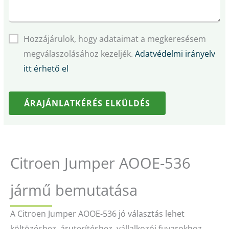
Hozzájárulok, hogy adataimat a megkeresésem
megválaszolásához kezeljék.
Adatvédelmi irányelv
itt érhető el
ÁRAJÁNLATKÉRÉS ELKÜLDÉS
Citroen Jumper AOOE-536
jármű bemutatása
A Citroen Jumper AOOE-536 jó választás lehet
költözéshez, áruterítéshez, vállalkozói fuvarokhoz