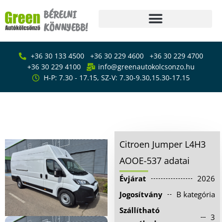
Skip
BÉRELNI
to
KÖNNYEBB!
content
Főoldal
+36 30 133 4500
+36 30 229 4600
+36 30 229 4700
Bérlés
+36 30 229 4100
info@greenautokolcsonzo.hu
H-P: 7.30 - 17.15, SZ-V: 7.30-9.30,15.30-17.15
Furgon – kisteherautó
bérlés
Citroen Jumper L4H3 AOOE-537
Emelőhátfalas
Furgon – kisteherautó bérlés
kisteherautó bérlés
Ponyvás kisteherautó
Citroen Jumper L4H3
bérlés
AOOE-537 adatai
Kisáruszállító bérlés
Évjárat
2026
Kisbusz bérlés
Jogosítvány
B kategória
Személyautó bérlés
Szállítható
3