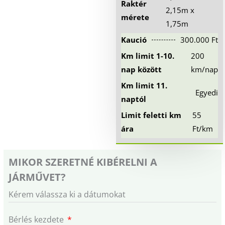
Raktér
2,15m x
mérete
1,75m
Kaució
300.000 Ft
Km limit 1-10.
200
nap között
km/nap
Km limit 11.
Egyedi
naptól
Limit feletti km
55
ára
Ft/km
MIKOR SZERETNÉ KIBÉRELNI A
JÁRMŰVET?
Kérem válassza ki a dátumokat
Bérlés kezdete