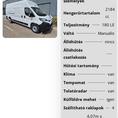
személyek
Hűtőautó bérlés
2184
Hengerűrtartalom
Feltételek
cc
Teljesítmény
180 LE
Szolgáltatások
Váltó
Manuális
Gy.i.k.
Állóhűtés
nincs
Blog
Állóhűtés
Kapcsolat
csatlakozás
Hűtési tartomány
Klíma
van
Tempomat
van
Tolatóradar
van
Külföldre mehet
igen
Szállítható raklapok
4
4,07m x