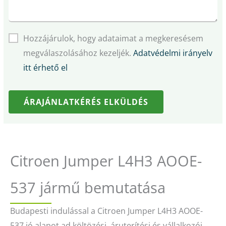
Hozzájárulok, hogy adataimat a megkeresésem
megválaszolásához kezeljék.
Adatvédelmi irányelv
itt érhető el
ÁRAJÁNLATKÉRÉS ELKÜLDÉS
Citroen Jumper L4H3 AOOE-
537 jármű bemutatása
Budapesti indulással a Citroen Jumper L4H3 AOOE-
537 jó alapot ad költözési, áruterítési és vállalkozói