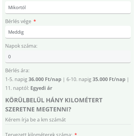
Bérlés vége
Napok száma:
Bérlés ára:
1-5. napig
36.000 Ft/nap
| 6-10. napig
35.000 Ft/nap
|
11. naptól:
Egyedi ár
KÖRÜLBELÜL HÁNY KILOMÉTERT
SZERETNE MEGTENNI?
Kérem írja be a km számát
Tervezett kilométerek száma: