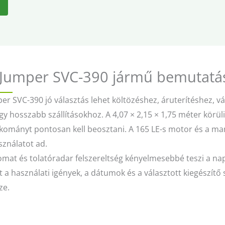
 Jumper SVC-390 jármű bemutatá
er SVC-390 jó választás lehet költözéshez, áruterítéshez, vá
y hosszabb szállításokhoz. A 4,07 × 2,15 × 1,75 méter körül
rakományt pontosan kell beosztani. A 165 LE-s motor és a man
sználatot ad.
mat és tolatóradar felszereltség kényelmesebbé teszi a nap
t a használati igények, a dátumok és a választott kiegészítő
ze.