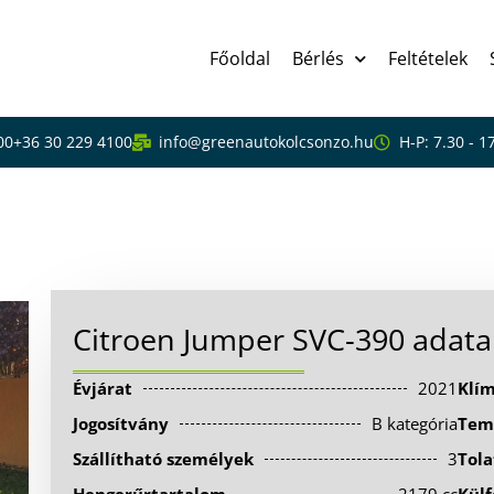
Főoldal
Bérlés
Feltételek
00
+36 30 229 4100
info@greenautokolcsonzo.hu
H-P: 7.30 - 1
Citroen Jumper SVC-390 adata
Évjárat
2021
Klí
Jogosítvány
B kategória
Tem
Szállítható személyek
3
Tola