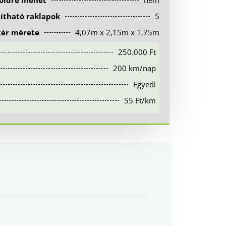
földre mehet
nem
lítható raklapok
5
tér mérete
4,07m x 2,15m x 1,75m
250.000 Ft
200 km/nap
Egyedi
55 Ft/km