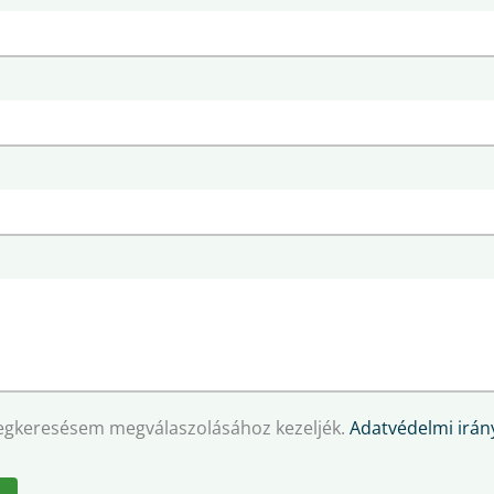
egkeresésem megválaszolásához kezeljék.
Adatvédelmi irány