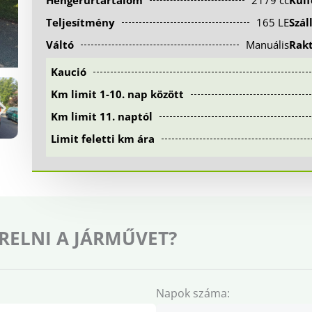
Hengerűrtartalom
2179 cc
Kül
Teljesítmény
165 LE
Szál
Váltó
Manuális
Rak
Kaució
Km limit 1-10. nap között
Km limit 11. naptól
Limit feletti km ára
RELNI A JÁRMŰVET?
Napok száma: