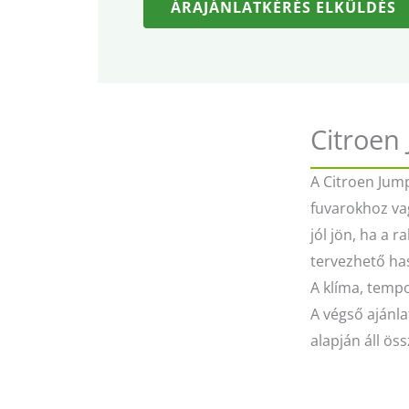
ÁRAJÁNLATKÉRÉS ELKÜLDÉS
Citroen
A Citroen Jump
fuvarokhoz vag
jól jön, ha a 
tervezhető ha
A klíma, tempo
A végső ajánla
alapján áll öss