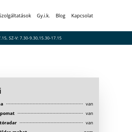
Szolgáltatások
Gy.i.k.
Blog
Kapcsolat
7.15, SZ-V: 7.30-9.30,15.30-17.15
i
ma
van
pomat
van
tóradar
van