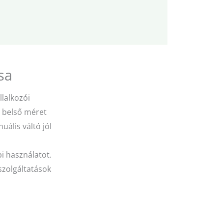
sa
llalkozói
i belső méret
uális váltó jól
i használatot.
 szolgáltatások