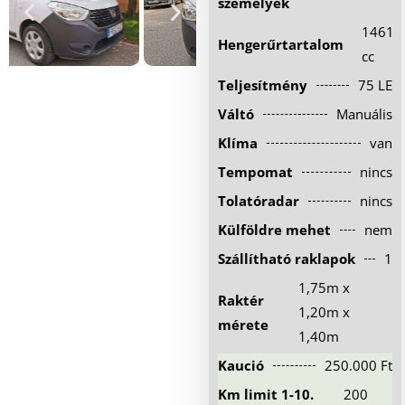
személyek
Hűtőautó bérlés
1461
Hengerűrtartalom
Feltételek
cc
Teljesítmény
75 LE
Szolgáltatások
Váltó
Manuális
Gy.i.k.
Klíma
van
Blog
Tempomat
nincs
Kapcsolat
Tolatóradar
nincs
Külföldre mehet
nem
Szállítható raklapok
1
1,75m x
Raktér
1,20m x
mérete
1,40m
Kaució
250.000 Ft
Km limit 1-10.
200