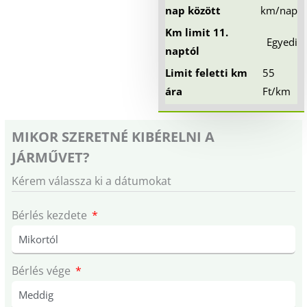
nap között
km/nap
Km limit 11.
Egyedi
naptól
Limit feletti km
55
ára
Ft/km
MIKOR SZERETNÉ KIBÉRELNI A
JÁRMŰVET?
Kérem válassza ki a dátumokat
Bérlés kezdete
Bérlés vége