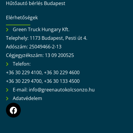
Hűtőautó bérlés Budapest
Elérhetőségek
Green Truck Hungary Kft.
Telephely: 1173 Budapest, Pesti út 4.
Adószám: 25049466-2-13
Cégjegyzékszám: 13 09 200525
Telefon:
+36 30 229 4100, +36 30 229 4600
+36 30 229 4700, +36 30 133 4500
E-mail: info@greenautokolcsonzo.hu
Adatvédelem
F
a
c
e