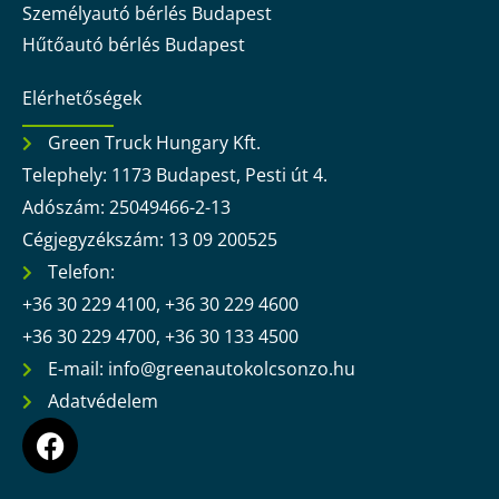
Személyautó bérlés Budapest
Hűtőautó bérlés Budapest
Elérhetőségek
Green Truck Hungary Kft.
Telephely: 1173 Budapest, Pesti út 4.
Adószám: 25049466-2-13
Cégjegyzékszám: 13 09 200525
Telefon:
+36 30 229 4100, +36 30 229 4600
+36 30 229 4700, +36 30 133 4500
E-mail: info@greenautokolcsonzo.hu
Adatvédelem
F
a
c