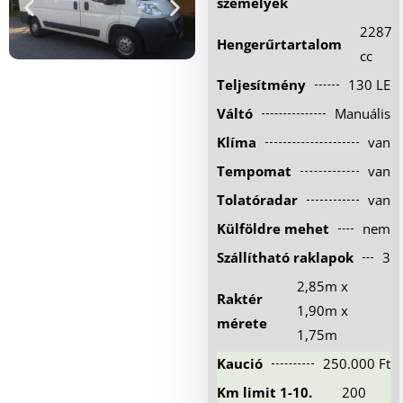
személyek
Hűtőautó bérlés
2287
Hengerűrtartalom
Feltételek
cc
Teljesítmény
130 LE
Szolgáltatások
Váltó
Manuális
Gy.i.k.
Klíma
van
Blog
Tempomat
van
Kapcsolat
Tolatóradar
van
Külföldre mehet
nem
Szállítható raklapok
3
2,85m x
Raktér
1,90m x
mérete
1,75m
Kaució
250.000 Ft
Km limit 1-10.
200