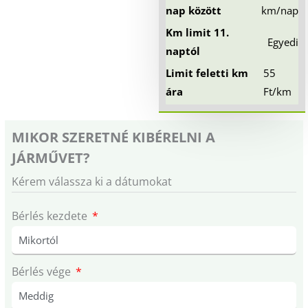
nap között
km/nap
Km limit 11.
Egyedi
naptól
Limit feletti km
55
ára
Ft/km
MIKOR SZERETNÉ KIBÉRELNI A
JÁRMŰVET?
Kérem válassza ki a dátumokat
Bérlés kezdete
Bérlés vége