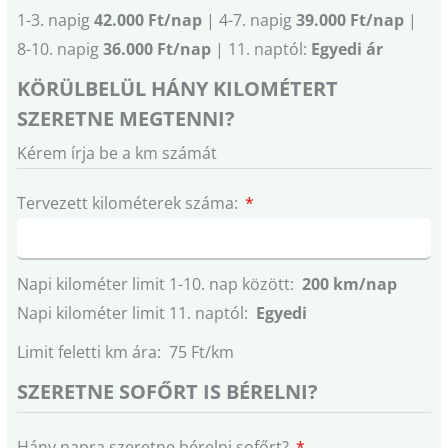
1-3. napig
42.000 Ft/nap
| 4-7. napig
39.000 Ft/nap
|
8-10. napig
36.000 Ft/nap
| 11. naptól:
Egyedi ár
KÖRÜLBELÜL HÁNY KILOMÉTERT
SZERETNE MEGTENNI?
Kérem írja be a km számát
Tervezett kilométerek száma:
Napi kilométer limit 1-10. nap között:
200 km/nap
Napi kilométer limit 11. naptól:
Egyedi
Limit feletti km ára: 75 Ft/km
SZERETNE SOFŐRT IS BÉRELNI?
Hány napra szeretne bérelni sofőrt?