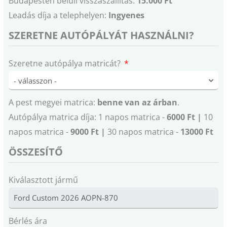
Budapesten belüli visszaszállítás:
15.000 Ft
Leadás díja a telephelyen:
Ingyenes
SZERETNE AUTÓPÁLYÁT HASZNÁLNI?
Szeretne autópálya matricát?
A pest megyei matrica:
benne van az árban
.
Autópálya matrica díja: 1 napos matrica -
6000 Ft |
10
napos matrica -
9000 Ft |
30 napos matrica -
13000 Ft
ÖSSZESÍTŐ
Kiválasztott jármű
Bérlés ára