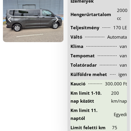
személyek
Hűtőautó bérlés
2000
Hengerűrtartalom
Feltételek
cc
Teljesítmény
170 LE
Szolgáltatások
Váltó
Automata
Gy.i.k.
Klíma
van
Blog
Tempomat
van
Kapcsolat
Tolatóradar
van
Külföldre mehet
igen
Kaució
300.000 Ft
Km limit 1-10.
200
nap között
km/nap
Km limit 11.
Egyedi
naptól
Limit feletti km
75