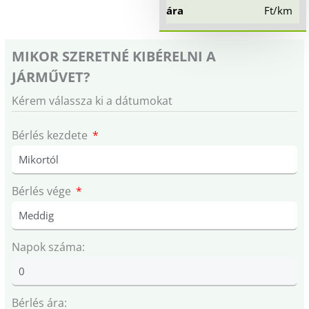
ára
Ft/km
MIKOR SZERETNÉ KIBÉRELNI A
JÁRMŰVET?
Kérem válassza ki a dátumokat
Bérlés kezdete
Bérlés vége
Napok száma:
Bérlés ára: