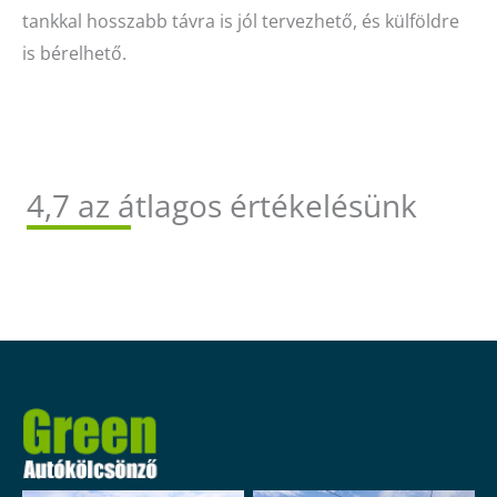
tankkal hosszabb távra is jól tervezhető, és külföldre
is bérelhető.
4,7 az átlagos értékelésünk