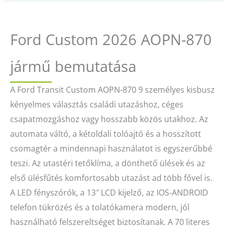
Ford Custom 2026 AOPN-870
jármű bemutatása
A Ford Transit Custom AOPN-870 9 személyes kisbusz
kényelmes választás családi utazáshoz, céges
csapatmozgáshoz vagy hosszabb közös utakhoz. Az
automata váltó, a kétoldali tolóajtó és a hosszított
csomagtér a mindennapi használatot is egyszerűbbé
teszi. Az utastéri tetőklíma, a dönthető ülések és az
első ülésfűtés komfortosabb utazást ad több fővel is.
A LED fényszórók, a 13″ LCD kijelző, az IOS-ANDROID
telefon tükrözés és a tolatókamera modern, jól
használható felszereltséget biztosítanak. A 70 literes