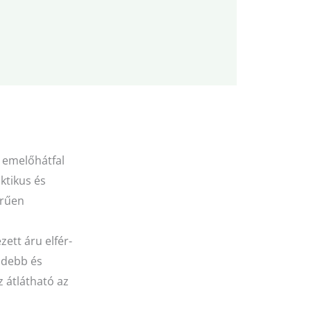
 emelőhátfal
ktikus és
erűen
zett áru elfér-
videbb és
z átlátható az