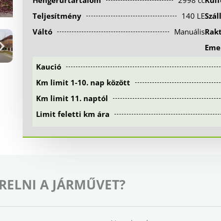
Hengerűrtartalom
2998 cc
Kül
Teljesítmény
140 LE
Szál
Váltó
Manuális
Rak
Emel
Kaució
Km limit 1-10. nap között
Km limit 11. naptól
Limit feletti km ára
RELNI A JÁRMŰVET?