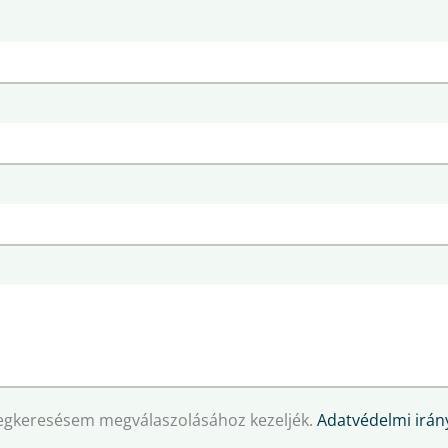
egkeresésem megválaszolásához kezeljék.
Adatvédelmi irány