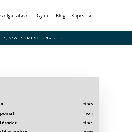
Szolgáltatások
Gy.i.k.
Blog
Kapcsolat
7.15, SZ-V: 7.30-9.30,15.30-17.15
ma
nincs
pomat
van
tóradar
nincs