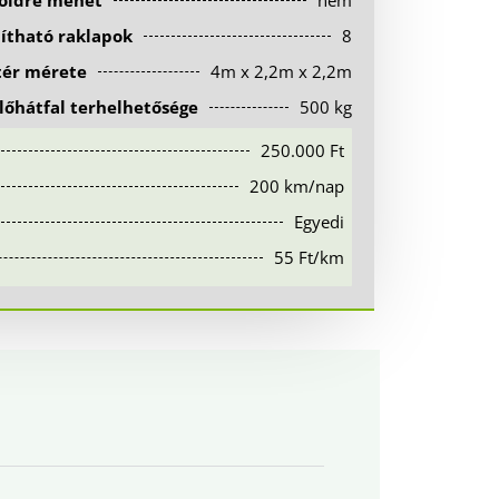
földre mehet
nem
lítható raklapok
8
tér mérete
4m x 2,2m x 2,2m
őhátfal terhelhetősége
500 kg
250.000 Ft
200 km/nap
Egyedi
55 Ft/km