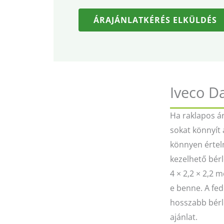
ÁRAJÁNLATKÉRÉS ELKÜLDÉS
Iveco D
Ha raklapos á
sokat könnyít 
könnyen értel
kezelhető bérlé
4 × 2,2 × 2,2 m
e benne. A fed
hosszabb bérlé
ajánlat.