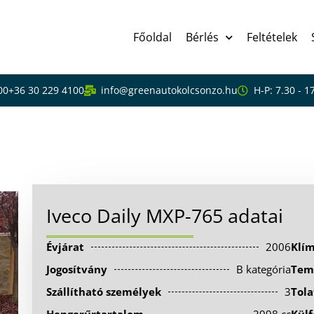
Főoldal
Bérlés
Feltételek
00
+36 30 229 4100
info@greenautokolcsonzo.hu
H-P: 7.30 - 1
Iveco Daily MXP-765 adatai
Évjárat
2006
Klí
Jogosítvány
B kategória
Tem
Szállítható személyek
3
Tola