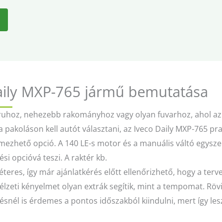
aily MXP-765 jármű bemutatása
ruhoz, nehezebb rakományhoz vagy olyan fuvarhoz, ahol az
a pakoláson kell autót választani, az Iveco Daily MXP-765 pra
mezhető opció. A 140 LE-s motor és a manuális váltó egysz
si opcióvá teszi. A raktér kb.
éteres, így már ajánlatkérés előtt ellenőrizhető, hogy a terve
élzeti kényelmet olyan extrák segítik, mint a tempomat. Rö
snél is érdemes a pontos időszakból kiindulni, mert így les