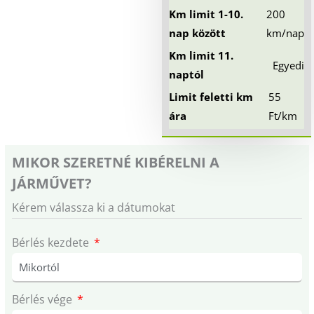
Km limit 1-10.
200
nap között
km/nap
Km limit 11.
Egyedi
naptól
Limit feletti km
55
ára
Ft/km
MIKOR SZERETNÉ KIBÉRELNI A
JÁRMŰVET?
Kérem válassza ki a dátumokat
Bérlés kezdete
Bérlés vége