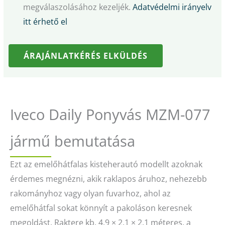
megválaszolásához kezeljék.
Adatvédelmi irányelv
itt érhető el
ÁRAJÁNLATKÉRÉS ELKÜLDÉS
Iveco Daily Ponyvás MZM-077
jármű bemutatása
Ezt az emelőhátfalas kisteherautó modellt azoknak
érdemes megnézni, akik raklapos áruhoz, nehezebb
rakományhoz vagy olyan fuvarhoz, ahol az
emelőhátfal sokat könnyít a pakoláson keresnek
megoldást. Raktere kb. 4,9 × 2,1 × 2,1 méteres, a