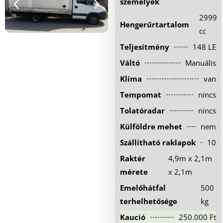
személyek
Hűtőautó bérlés
2999
Hengerűrtartalom
Feltételek
cc
Teljesítmény
148 LE
Szolgáltatások
Váltó
Manuális
Gy.i.k.
Klíma
van
Blog
Tempomat
nincs
Kapcsolat
Tolatóradar
nincs
Külföldre mehet
nem
Szállítható raklapok
10
Raktér
4,9m x 2,1m
mérete
x 2,1m
Emelőhátfal
500
terhelhetősége
kg
Kaució
250.000 Ft