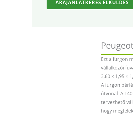
ÁRAJÁNLATKÉRÉS ELKÜLDÉS
Peugeot
Ezt a furgon 
vállalkozói fu
3,60 × 1,95 × 
A furgon bérlé
útvonal. A 140
tervezhető vál
hogy megfelelő