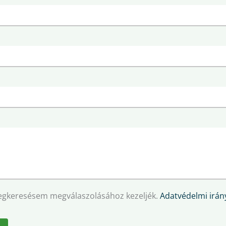
egkeresésem megválaszolásához kezeljék.
Adatvédelmi irány