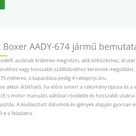
 Boxer AADY-674 jármű bemutat
modellt azoknak érdemes megnézni, akik költözéshez, áruter
varokhoz vagy hosszabb szállításokhoz keresnek megoldást. 
1,75 méteres, a kapacitása pedig 4 raklapnyi áru.
se akkor átlátható, ha előre ismert a rakomány típusa és a 
 LE-s motor manuális váltóval rövidebb és hosszabb utakra i
asztás. A kiválasztott dátumok és igények alapján gyorsan e
-e a feladatra.