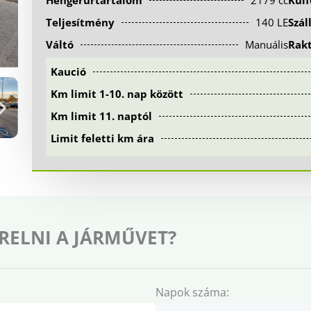
Hengerűrtartalom
2179 cc
Kül
Teljesítmény
140 LE
Szál
Váltó
Manuális
Rak
Kaució
Km limit 1-10. nap között
Km limit 11. naptól
Limit feletti km ára
RELNI A JÁRMŰVET?
Napok száma: