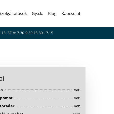
Szolgáltatások
Gy.i.k.
Blog
Kapcsolat
7.15, SZ-V: 7.30-9.30,15.30-17.15
ai
ma
van
pomat
van
tóradar
van