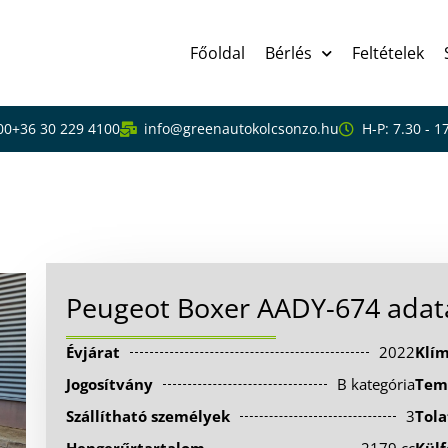
Főoldal
Bérlés
Feltételek
00
+36 30 229 4100
info@greenautokolcsonzo.hu
H-P: 7.30 - 1
4
Peugeot Boxer AADY-674 adat
Évjárat
2022
Klí
Jogosítvány
B kategória
Tem
Szállítható személyek
3
Tola