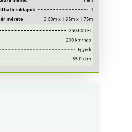
földre mehet
nem
lítható raklapok
4
tér mérete
3,60m x 1,95m x 1,75m
250.000 Ft
200 km/nap
Egyedi
55 Ft/km