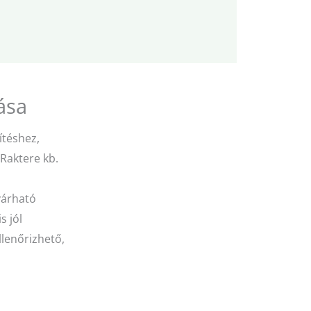
ása
ítéshez,
Raktere kb.
várható
s jól
llenőrizhető,