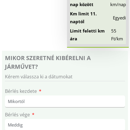
nap között
km/nap
Km limit 11.
Egyedi
naptól
Limit feletti km
55
ára
Ft/km
MIKOR SZERETNÉ KIBÉRELNI A
JÁRMŰVET?
Kérem válassza ki a dátumokat
Bérlés kezdete
Bérlés vége