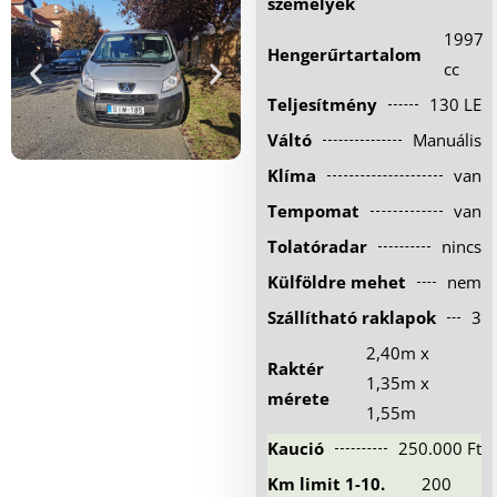
személyek
Hűtőautó bérlés
1997
Hengerűrtartalom
Feltételek
cc
Teljesítmény
130 LE
Szolgáltatások
Váltó
Manuális
Gy.i.k.
Klíma
van
Blog
Tempomat
van
Kapcsolat
Tolatóradar
nincs
Külföldre mehet
nem
Szállítható raklapok
3
2,40m x
Raktér
1,35m x
mérete
1,55m
Kaució
250.000 Ft
Km limit 1-10.
200