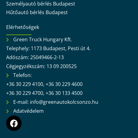
Személyautó bérlés Budapest
Hűtőautó bérlés Budapest
Elérhetőségek
Green Truck Hungary Kft.
Telephely: 1173 Budapest, Pesti út 4.
Adószám: 25049466-2-13
Cégjegyzékszám: 13 09 200525
Telefon:
+36 30 229 4100, +36 30 229 4600
+36 30 229 4700, +36 30 133 4500
E-mail: info@greenautokolcsonzo.hu
Adatvédelem
F
a
c