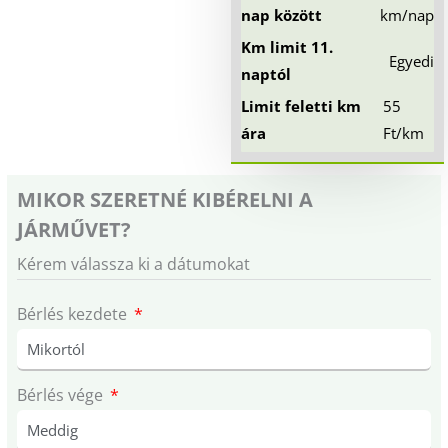
nap között
km/nap
Km limit 11.
Egyedi
naptól
Limit feletti km
55
ára
Ft/km
MIKOR SZERETNÉ KIBÉRELNI A
JÁRMŰVET?
Kérem válassza ki a dátumokat
Bérlés kezdete
Bérlés vége