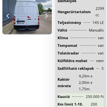
személyek
Hűtőautó bérlés
2299
Hengerűrtartalom
Feltételek
cc
Teljesítmény
145 LE
Szolgáltatások
Váltó
Manuális
Gy.i.k.
Klíma
van
Blog
Tempomat
van
Kapcsolat
Tolatóradar
van
Külföldre mehet
nem
Szállítható raklapok
5
4,20m x
Raktér
2,00m x
mérete
1,75m
Kaució
250.000 Ft
Km limit 1-10.
200