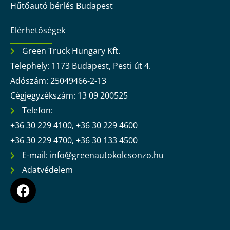
Hűtőautó bérlés Budapest
Elérhetőségek
Green Truck Hungary Kft.
Telephely: 1173 Budapest, Pesti út 4.
Adószám: 25049466-2-13
Cégjegyzékszám: 13 09 200525
Telefon:
+36 30 229 4100, +36 30 229 4600
+36 30 229 4700, +36 30 133 4500
E-mail: info@greenautokolcsonzo.hu
Adatvédelem
F
a
c
e