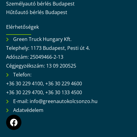
Személyautó bérlés Budapest
Hűtőautó bérlés Budapest
Elérhetőségek
Green Truck Hungary Kft.
Telephely: 1173 Budapest, Pesti út 4.
Adószám: 25049466-2-13
Cégjegyzékszám: 13 09 200525
Telefon:
+36 30 229 4100, +36 30 229 4600
+36 30 229 4700, +36 30 133 4500
E-mail: info@greenautokolcsonzo.hu
Adatvédelem
F
a
c