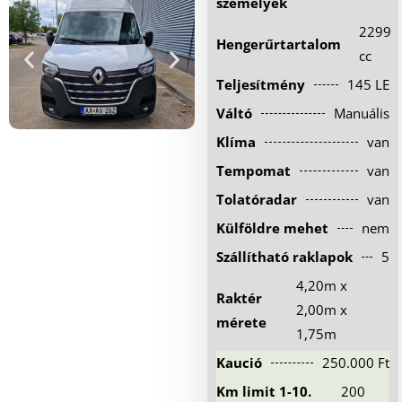
személyek
Hűtőautó bérlés
2299
Hengerűrtartalom
Feltételek
cc
Teljesítmény
145 LE
Szolgáltatások
Váltó
Manuális
Gy.i.k.
Klíma
van
Blog
Tempomat
van
Kapcsolat
Tolatóradar
van
Külföldre mehet
nem
Szállítható raklapok
5
4,20m x
Raktér
2,00m x
mérete
1,75m
Kaució
250.000 Ft
Km limit 1-10.
200