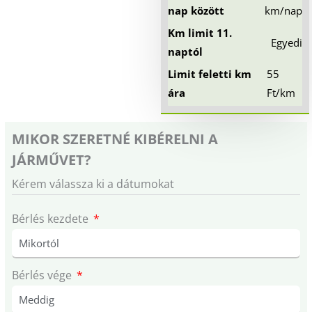
nap között
km/nap
Km limit 11.
Egyedi
naptól
Limit feletti km
55
ára
Ft/km
MIKOR SZERETNÉ KIBÉRELNI A
JÁRMŰVET?
Kérem válassza ki a dátumokat
Bérlés kezdete
Bérlés vége