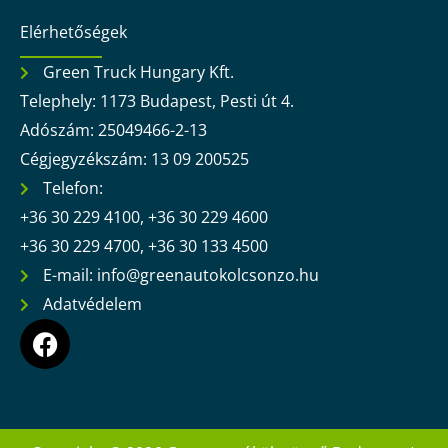
Elérhetőségek
Green Truck Hungary Kft.
Telephely: 1173 Budapest, Pesti út 4.
Adószám: 25049466-2-13
Cégjegyzékszám: 13 09 200525
Telefon:
+36 30 229 4100, +36 30 229 4600
+36 30 229 4700, +36 30 133 4500
E-mail: info@greenautokolcsonzo.hu
Adatvédelem
F
a
c
e
b