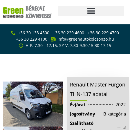
Skip
BÉRELNI
to
KÖNNYEBB!
content
Főoldal
+36 30 133 4500
+36 30 229 4600
+36 30 229 4700
Bérlés
+36 30 229 4100
info@greenautokolcsonzo.hu
H-P: 7.30 - 17.15, SZ-V: 7.30-9.30,15.30-17.15
Furgon – kisteherautó
bérlés
Renault Master Furgon THN-137
Emelőhátfalas
Furgon – kisteherautó bérlés
kisteherautó bérlés
Ponyvás kisteherautó
Renault Master Furgon
bérlés
THN-137 adatai
Kisáruszállító bérlés
Évjárat
2022
Kisbusz bérlés
Jogosítvány
B kategória
Személyautó bérlés
Szállítható
3