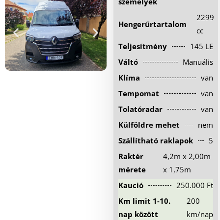
személyek
Hűtőautó bérlés
2299
Hengerűrtartalom
Feltételek
cc
Teljesítmény
145 LE
Szolgáltatások
Váltó
Manuális
Gy.i.k.
Klíma
van
Blog
Tempomat
van
Kapcsolat
Tolatóradar
van
Külföldre mehet
nem
Szállítható raklapok
5
Raktér
4,2m x 2,00m
mérete
x 1,75m
Kaució
250.000 Ft
Km limit 1-10.
200
nap között
km/nap