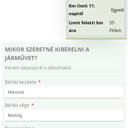
Km limit 11.
Egyedi
naptól
Limit feletti km
55
ára
Ft/km
MIKOR SZERETNÉ KIBÉRELNI A
JÁRMŰVET?
Kérem válassza ki a dátumokat
Bérlés kezdete
Bérlés vége