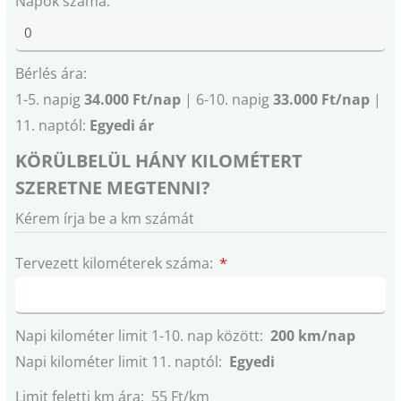
Napok száma:
Bérlés ára:
1-5. napig
34.000 Ft/nap
| 6-10. napig
33.000 Ft/nap
|
11. naptól:
Egyedi ár
KÖRÜLBELÜL HÁNY KILOMÉTERT
SZERETNE MEGTENNI?
Kérem írja be a km számát
Tervezett kilométerek száma:
Napi kilométer limit 1-10. nap között:
200 km/nap
Napi kilométer limit 11. naptól:
Egyedi
Limit feletti km ára: 55 Ft/km