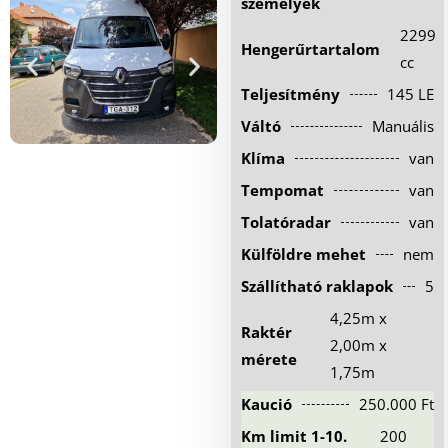
személyek
Hűtőautó bérlés
2299
Hengerűrtartalom
Feltételek
cc
Teljesítmény
145 LE
Szolgáltatások
Váltó
Manuális
Gy.i.k.
Klíma
van
Blog
Tempomat
van
Kapcsolat
Tolatóradar
van
Külföldre mehet
nem
Szállítható raklapok
5
4,25m x
Raktér
2,00m x
mérete
1,75m
Kaució
250.000 Ft
Km limit 1-10.
200