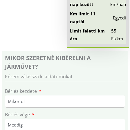
nap között
km/nap
Km limit 11.
Egyedi
naptól
Limit feletti km
55
ára
Ft/km
MIKOR SZERETNÉ KIBÉRELNI A
JÁRMŰVET?
Kérem válassza ki a dátumokat
Bérlés kezdete
Bérlés vége