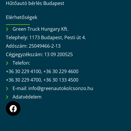
Hűtőautó bérlés Budapest
Elérhetőségek
Green Truck Hungary Kft.
Telephely: 1173 Budapest, Pesti út 4.
Adószám: 25049466-2-13
Cégjegyzékszám: 13 09 200525
Telefon:
+36 30 229 4100, +36 30 229 4600
+36 30 229 4700, +36 30 133 4500
E-mail: info@greenautokolcsonzo.hu
Adatvédelem
F
a
c
e