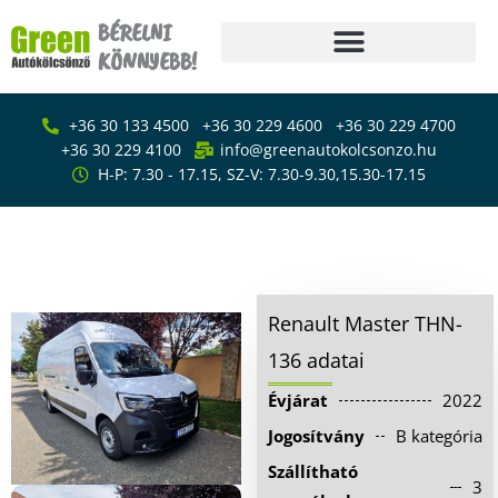
Skip
BÉRELNI
to
KÖNNYEBB!
content
Főoldal
+36 30 133 4500
+36 30 229 4600
+36 30 229 4700
Bérlés
+36 30 229 4100
info@greenautokolcsonzo.hu
H-P: 7.30 - 17.15, SZ-V: 7.30-9.30,15.30-17.15
Furgon – kisteherautó
bérlés
Renault Master THN-136
Emelőhátfalas
Furgon – kisteherautó bérlés
kisteherautó bérlés
Ponyvás kisteherautó
Renault Master THN-
bérlés
136 adatai
Kisáruszállító bérlés
Évjárat
2022
Kisbusz bérlés
Jogosítvány
B kategória
Személyautó bérlés
Szállítható
3