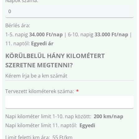
Napok száma:
Bérlés ára:
1-5. napig
34.000 Ft/nap
| 6-10. napig
33.000 Ft/nap
|
11. naptól:
Egyedi ár
KÖRÜLBELÜL HÁNY KILOMÉTERT
SZERETNE MEGTENNI?
Kérem írja be a km számát
Tervezett kilométerek száma:
Napi kilométer limit 1-10. nap között:
200 km/nap
Napi kilométer limit 11. naptól:
Egyedi
Limit feletti km ára: 55 Ft/km