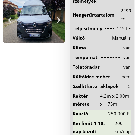
személyek
Hűtőautó bérlés
2299
Hengerűrtartalom
Feltételek
cc
Teljesítmény
145 LE
Szolgáltatások
Váltó
Manuális
Gy.i.k.
Klíma
van
Blog
Tempomat
van
Kapcsolat
Tolatóradar
van
Külföldre mehet
nem
Szállítható raklapok
5
Raktér
4,2m x 2,00m
mérete
x 1,75m
Kaució
250.000 Ft
Km limit 1-10.
200
nap között
km/nap