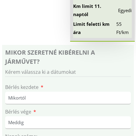
Km limit 11.
Egyedi
naptól
Limit feletti km
55
ára
Ft/km
MIKOR SZERETNÉ KIBÉRELNI A
JÁRMŰVET?
Kérem válassza ki a dátumokat
Bérlés kezdete
Bérlés vége