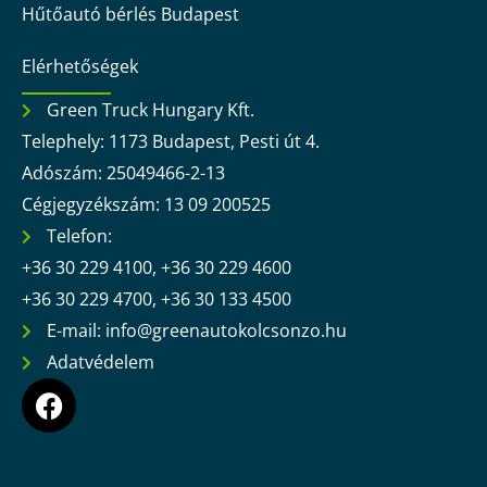
Hűtőautó bérlés Budapest
Elérhetőségek
Green Truck Hungary Kft.
Telephely: 1173 Budapest, Pesti út 4.
Adószám: 25049466-2-13
Cégjegyzékszám: 13 09 200525
Telefon:
+36 30 229 4100, +36 30 229 4600
+36 30 229 4700, +36 30 133 4500
E-mail: info@greenautokolcsonzo.hu
Adatvédelem
F
a
c
e