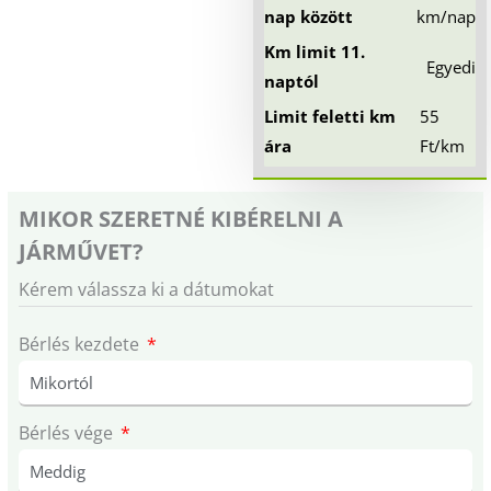
nap között
km/nap
Km limit 11.
Egyedi
naptól
Limit feletti km
55
ára
Ft/km
MIKOR SZERETNÉ KIBÉRELNI A
JÁRMŰVET?
Kérem válassza ki a dátumokat
Bérlés kezdete
Bérlés vége