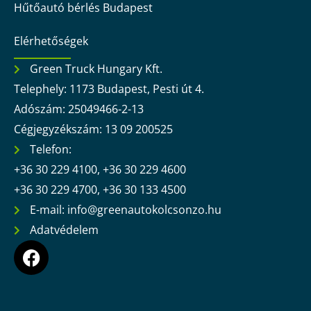
Hűtőautó bérlés Budapest
Elérhetőségek
Green Truck Hungary Kft.
Telephely: 1173 Budapest, Pesti út 4.
Adószám: 25049466-2-13
Cégjegyzékszám: 13 09 200525
Telefon:
+36 30 229 4100, +36 30 229 4600
+36 30 229 4700, +36 30 133 4500
E-mail: info@greenautokolcsonzo.hu
Adatvédelem
F
a
c
e