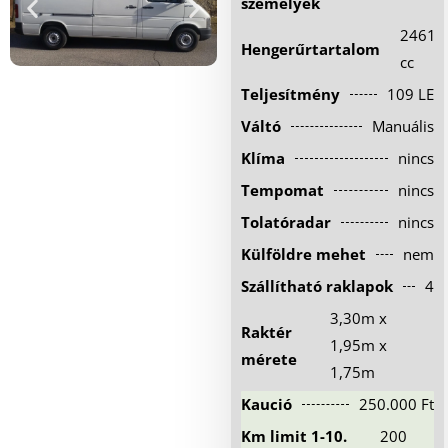
személyek
Hűtőautó bérlés
2461
Hengerűrtartalom
Feltételek
cc
Teljesítmény
109 LE
Szolgáltatások
Váltó
Manuális
Gy.i.k.
Klíma
nincs
Blog
Tempomat
nincs
Kapcsolat
Tolatóradar
nincs
Külföldre mehet
nem
Szállítható raklapok
4
3,30m x
Raktér
1,95m x
mérete
1,75m
Kaució
250.000 Ft
Km limit 1-10.
200