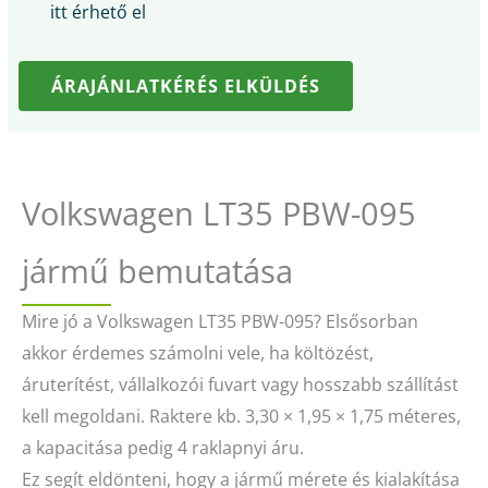
itt érhető el
ÁRAJÁNLATKÉRÉS ELKÜLDÉS
Volkswagen LT35 PBW-095
jármű bemutatása
Mire jó a Volkswagen LT35 PBW-095? Elsősorban
akkor érdemes számolni vele, ha költözést,
áruterítést, vállalkozói fuvart vagy hosszabb szállítást
kell megoldani. Raktere kb. 3,30 × 1,95 × 1,75 méteres,
a kapacitása pedig 4 raklapnyi áru.
Ez segít eldönteni, hogy a jármű mérete és kialakítása