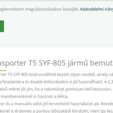
egkeresésem megválaszolásához kezeljék.
Adatvédelmi irány
sporter T5 SYF-805 jármű bemut
er T5 SYF-805 kisáruszállítók között olyan modell, amely vá
árfeladatokra és kisebb költözésekre is jól használható. A 2,3
első méret jól jön, ha a rakományt pontosan kell beosztani
i manőverezésnél is hasznos a klíma.
or és a manuális váltó jól tervezhető használatot ad. Rövid
snél is érdemes a pontos időszakból kiindulni, mert így les