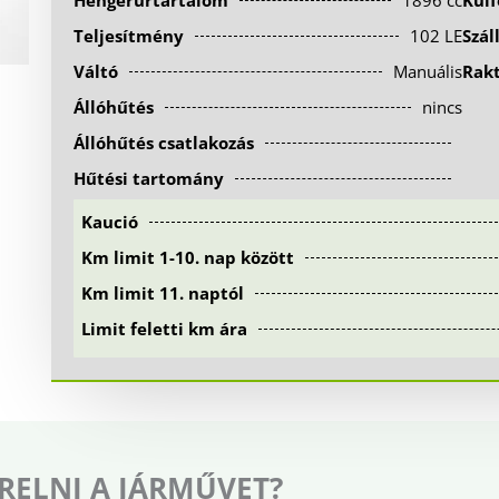
Hengerűrtartalom
1896 cc
Kül
Teljesítmény
102 LE
Szál
Váltó
Manuális
Rak
Állóhűtés
nincs
Állóhűtés csatlakozás
Hűtési tartomány
Kaució
Km limit 1-10. nap között
Km limit 11. naptól
Limit feletti km ára
RELNI A JÁRMŰVET?