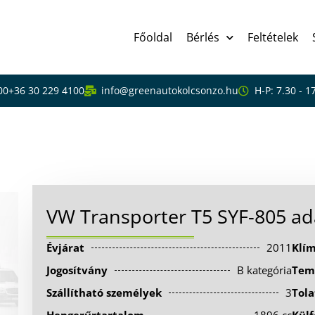
Főoldal
Bérlés
Feltételek
00
+36 30 229 4100
info@greenautokolcsonzo.hu
H-P: 7.30 - 1
805
VW Transporter T5 SYF-805 ad
Évjárat
2011
Klí
Jogosítvány
B kategória
Tem
Szállítható személyek
3
Tola