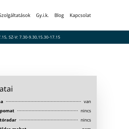
Szolgáltatások
Gy.i.k.
Blog
Kapcsolat
7.15, SZ-V: 7.30-9.30,15.30-17.15
atai
ma
van
pomat
nincs
tóradar
nincs