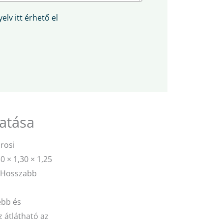
elv itt érhető el
atása
rosi
0 × 1,30 × 1,25
. Hosszabb
ebb és
z átlátható az