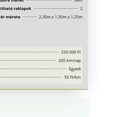
földre mehet
nem
lítható raklapok
2
tér mérete
2,30m x 1,30m x 1,25m
250.000 Ft
200 km/nap
Egyedi
55 Ft/km