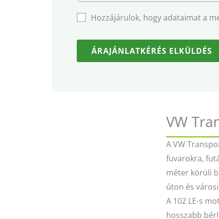
Hozzájárulok, hogy adataimat a m
ÁRAJÁNLATKÉRÉS ELKÜLDÉS
VW Tran
A VW Transport
fuvarokra, fut
méter körüli b
úton és város
A 102 LE-s mot
hosszabb bérlé