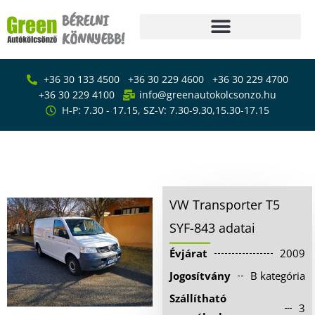
Skip
BÉRELNI
to
KÖNNYEBB!
content
Főoldal
+36 30 133 4500
+36 30 229 4600
+36 30 229 4700
Bérlés
+36 30 229 4100
info@greenautokolcsonzo.hu
H-P: 7.30 - 17.15, SZ-V: 7.30-9.30,15.30-17.15
Furgon – kisteherautó
bérlés
VW Transporter T5 SYF-843
Emelőhátfalas
Kisáruszállító bérlés
kisteherautó bérlés
Ponyvás kisteherautó
VW Transporter T5
bérlés
SYF-843 adatai
Kisáruszállító bérlés
Évjárat
2009
Kisbusz bérlés
Jogosítvány
B kategória
Személyautó bérlés
Szállítható
3