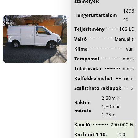
személyek
Hűtőautó bérlés
1896
Hengerűrtartalom
Feltételek
cc
Teljesítmény
102 LE
Szolgáltatások
Váltó
Manuális
Gy.i.k.
Klíma
van
Blog
Tempomat
nincs
Kapcsolat
Tolatóradar
nincs
Külföldre mehet
nem
Szállítható raklapok
2
2,30m x
Raktér
1,30m x
mérete
1,25m
Kaució
250.000 Ft
Km limit 1-10.
200