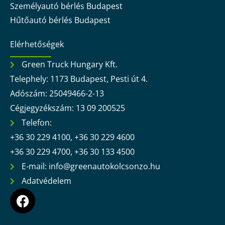
Személyautó bérlés Budapest
Hűtőautó bérlés Budapest
Elérhetőségek
Green Truck Hungary Kft.
Telephely: 1173 Budapest, Pesti út 4.
Adószám: 25049466-2-13
Cégjegyzékszám: 13 09 200525
Telefon:
+36 30 229 4100, +36 30 229 4600
+36 30 229 4700, +36 30 133 4500
E-mail: info@greenautokolcsonzo.hu
Adatvédelem
F
a
c