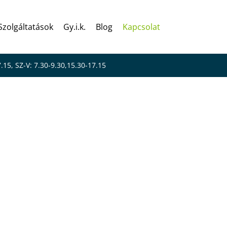
Szolgáltatások
Gy.i.k.
Blog
Kapcsolat
7.15, SZ-V: 7.30-9.30,15.30-17.15