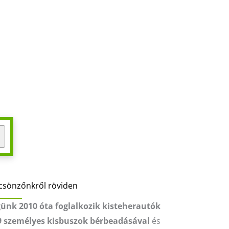
csönzőnkről röviden
ünk 2010 óta foglalkozik kisteherautók
9 személyes kisbuszok bérbeadásával
és