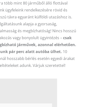
a több mint 80 járműből álló flottával
unk ügyfeleink rendelkezésére rövid és
szú távra egyaránt külföldi utazáshoz is.
lgáltatásunk alapja a gyorsaság,
almasság és megbízhatóság! Nincs hosszú
akozás vagy bonyolult ügyintézés –
csak
bízható járművek, azonnal elérhetően.
unk pár perc alatt autóba ülhet.
10
nál hosszabb bérlés esetén egyedi árakat
feltételeket adunk. Várjuk szeretettel!