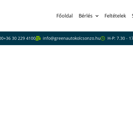
Főoldal
Bérlés
Feltételek
00
+36 30 229 4100
info@greenautokolcsonzo.hu
H-P: 7.30 - 1