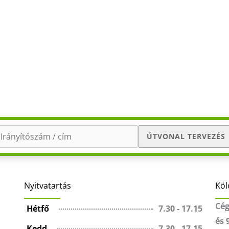
ÚTVONAL TERVEZÉS
Nyitvatartás
Köl
Cég
Hétfő
7.30 - 17.15
és 
Kedd
7.30 - 17.15