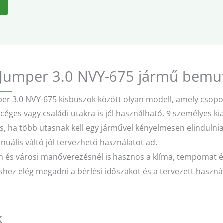
 Jumper 3.0 NVY-675 jármű bemu
per 3.0 NVY-675 kisbuszok között olyan modell, amely csopo
céges vagy családi utakra is jól használható. 9 személyes kia
s, ha több utasnak kell egy járművel kényelmesen elindulnia
uális váltó jól tervezhető használatot ad.
 és városi manőverezésnél is hasznos a klíma, tempomat és
shez elég megadni a bérlési időszakot és a tervezett haszná
k