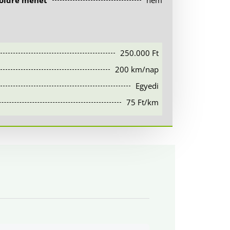
földre mehet
nem
250.000 Ft
200 km/nap
Egyedi
75 Ft/km