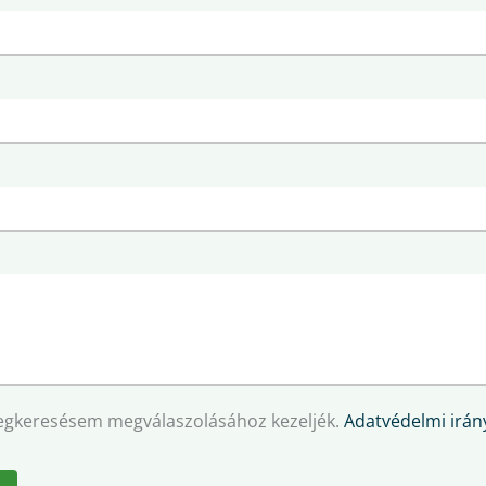
egkeresésem megválaszolásához kezeljék.
Adatvédelmi irány