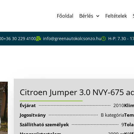
Főoldal
Bérlés
Feltételek
00
+36 30 229 4100
info@greenautokolcsonzo.hu
H-P: 7.30 - 1
-675
Citroen Jumper 3.0 NVY-675 ad
Évjárat
2010
Klí
Jogosítvány
B kategória
Tem
Szállítható személyek
9
Tola