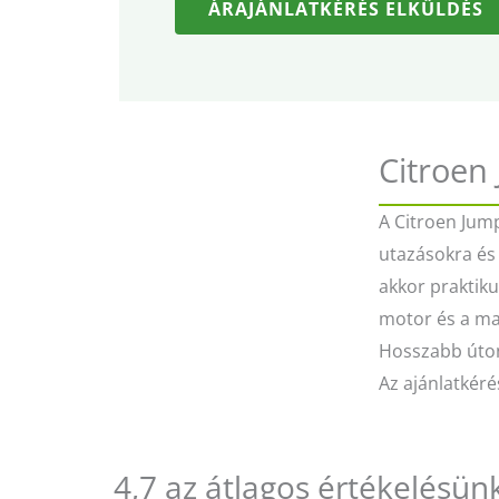
ÁRAJÁNLATKÉRÉS ELKÜLDÉS
Citroen
A Citroen Jum
utazásokra és 
akkor praktiku
motor és a man
Hosszabb úton
Az ajánlatkéré
4,7 az átlagos értékelésün