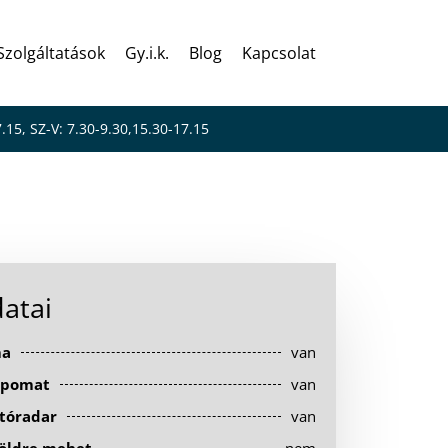
Szolgáltatások
Gy.i.k.
Blog
Kapcsolat
7.15, SZ-V: 7.30-9.30,15.30-17.15
atai
ma
van
pomat
van
tóradar
van