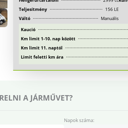
Hengerűrtartalom
2999 cc
Kül
Teljesítmény
156 LE
Váltó
Manuális
Kaució
Km limit 1-10. nap között
Km limit 11. naptól
Limit feletti km ára
RELNI A JÁRMŰVET?
Napok száma: