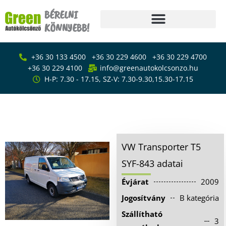
Skip
BÉRELNI
to
KÖNNYEBB!
content
Főoldal
+36 30 133 4500
+36 30 229 4600
+36 30 229 4700
Bérlés
+36 30 229 4100
info@greenautokolcsonzo.hu
H-P: 7.30 - 17.15, SZ-V: 7.30-9.30,15.30-17.15
Furgon – kisteherautó
bérlés
VW Transporter T5 SYF-843
Emelőhátfalas
Kisáruszállító bérlés
kisteherautó bérlés
Ponyvás kisteherautó
VW Transporter T5
bérlés
SYF-843 adatai
Kisáruszállító bérlés
Évjárat
2009
Kisbusz bérlés
Jogosítvány
B kategória
Személyautó bérlés
Szállítható
3