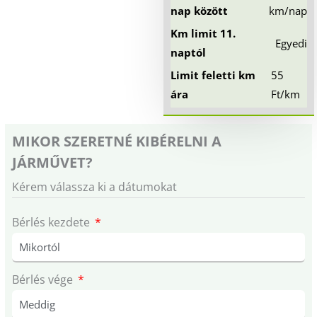
nap között
km/nap
Km limit 11.
Egyedi
naptól
Limit feletti km
55
ára
Ft/km
MIKOR SZERETNÉ KIBÉRELNI A
JÁRMŰVET?
Kérem válassza ki a dátumokat
Bérlés kezdete
Bérlés vége