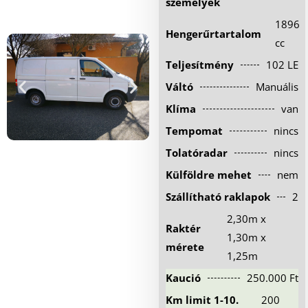
személyek
Hűtőautó bérlés
1896
Hengerűrtartalom
Feltételek
cc
Teljesítmény
102 LE
Szolgáltatások
Váltó
Manuális
Gy.i.k.
Klíma
van
Blog
Tempomat
nincs
Kapcsolat
Tolatóradar
nincs
Külföldre mehet
nem
Szállítható raklapok
2
2,30m x
Raktér
1,30m x
mérete
1,25m
Kaució
250.000 Ft
Km limit 1-10.
200