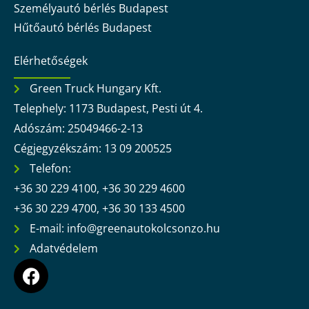
Személyautó bérlés Budapest
Hűtőautó bérlés Budapest
Elérhetőségek
Green Truck Hungary Kft.
Telephely: 1173 Budapest, Pesti út 4.
Adószám: 25049466-2-13
Cégjegyzékszám: 13 09 200525
Telefon:
+36 30 229 4100, +36 30 229 4600
+36 30 229 4700, +36 30 133 4500
E-mail: info@greenautokolcsonzo.hu
Adatvédelem
F
a
c