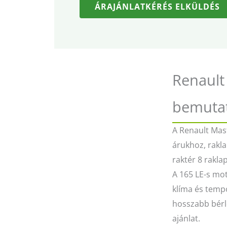
ÁRAJÁNLATKÉRÉS ELKÜLDÉS
Renault
bemuta
A Renault Mas
árukhoz, rakla
raktér 8 rakla
A 165 LE-s mot
klíma és temp
hosszabb bérlé
ajánlat.