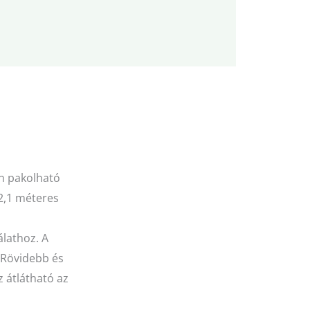
n pakolható
 2,1 méteres
álathoz. A
 Rövidebb és
z átlátható az