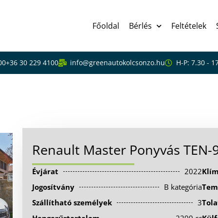
Főoldal
Bérlés
Feltételek
00
+36 30 229 4100
info@greenautokolcsonzo.hu
H-P: 7.30 - 1
s TEN-996
Renault Master Ponyvás TEN-9
Évjárat
2022
Klí
Jogosítvány
B kategória
Tem
Szállítható személyek
3
Tola