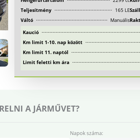
Hengerűrtartalom
2299 cc
Kül
Teljesítmény
165 LE
Szál
Váltó
Manuális
Rak
Kaució
Km limit 1-10. nap között
Km limit 11. naptól
Limit feletti km ára
RELNI A JÁRMŰVET?
Napok száma: