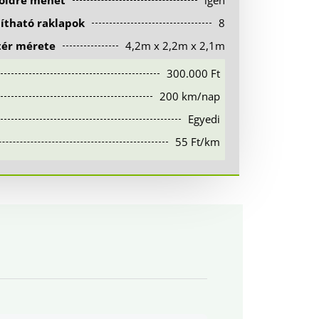
földre mehet
igen
lítható raklapok
8
tér mérete
4,2m x 2,2m x 2,1m
300.000 Ft
200 km/nap
Egyedi
55 Ft/km