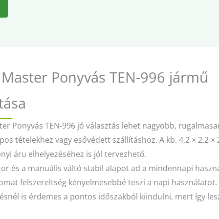
 Master Ponyvás TEN-996 jármű
tása
ter Ponyvás TEN-996 jó választás lehet nagyobb, rugalmasa
pos tételekhez vagy esővédett szállításhoz. A kb. 4,2 × 2,2 ×
pnyi áru elhelyezéséhez is jól tervezhető.
or és a manuális váltó stabil alapot ad a mindennapi haszn
omat felszereltség kényelmesebbé teszi a napi használatot.
snél is érdemes a pontos időszakból kiindulni, mert így les