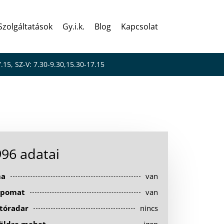
Szolgáltatások
Gy.i.k.
Blog
Kapcsolat
7.15, SZ-V: 7.30-9.30,15.30-17.15
96 adatai
ma
van
pomat
van
tóradar
nincs