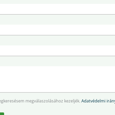
egkeresésem megválaszolásához kezeljék.
Adatvédelmi irány