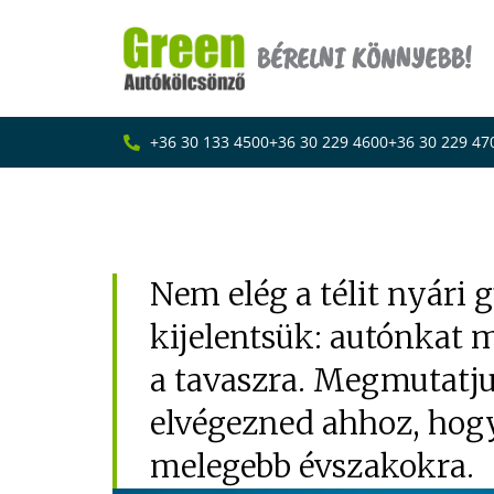
Skip
to
BÉRELNI KÖNNYEBB!
content
+36 30 133 4500
+36 30 229 4600
+36 30 229 47
Autók felkészítése 
Nem elég a télit nyári 
kijelentsük: autónkat 
a tavaszra. Megmutatjuk
elvégezned ahhoz, hogy
melegebb évszakokra.