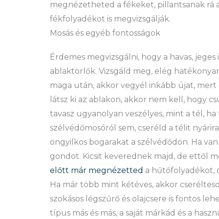
megnézetheted a fékeket, pillantsanak rá a 
fékfolyadékot is megvizsgálják.
Mosás és egyéb fontosságok
Érdemes megvizsgálni, hogy a havas, jeges
ablaktörlők. Vizsgáld meg, elég hatékonyan 
maga után, akkor vegyél inkább újat, mert
látsz ki az ablakon, akkor nem kell, hogy c
tavasz ugyanolyan veszélyes, mint a tél, ha
szélvédőmosóról sem, cseréld a télit nyárir
öngyilkos bogarakat a szélvédődön. Ha van mé
gondot. Kicsit keverednek majd, de ettől 
előtt már megnézetted
a hűtőfolyadékot, 
Ha már több mint kétéves, akkor cseréltes
szokásos légszűrő és olajcsere is fontos le
típus más és más, a saját márkád és a haszn