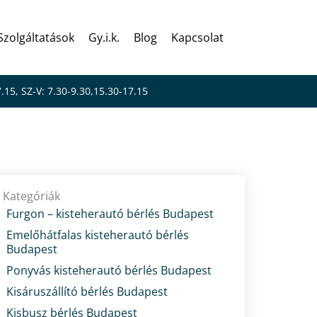
Szolgáltatások
Gy.i.k.
Blog
Kapcsolat
7.15, SZ-V: 7.30-9.30,15.30-17.15
Kategóriák
Furgon – kisteherautó bérlés Budapest
Emelőhátfalas kisteherautó bérlés
Budapest
Ponyvás kisteherautó bérlés Budapest
Kisáruszállító bérlés Budapest
Kisbusz bérlés Budapest