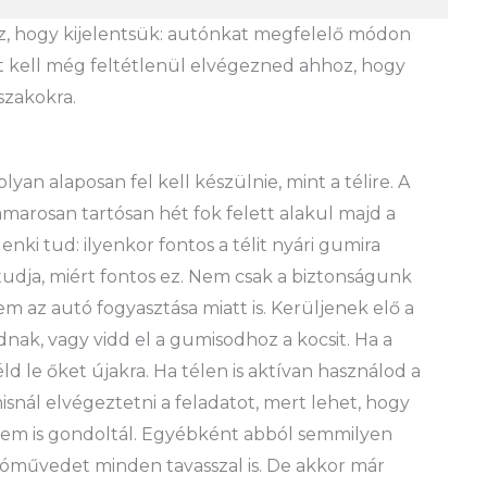
oz, hogy kijelentsük: autónkat megfelelő módon
it kell még feltétlenül elvégezned ahhoz, hogy
szakokra.
yan alaposan fel kell készülnie, mint a télire. A
 hamarosan tartósan hét fok felett alakul majd a
nki tud: ilyenkor fontos a télit nyári gumira
tudja, miért fontos ez. Nem csak a biztonságunk
 az autó fogyasztása miatt is. Kerüljenek elő a
nak, vagy vidd el a gumisodhoz a kocsit. Ha a
d le őket újakra. Ha télen is aktívan használod a
snál elvégeztetni a feladatot, mert lehet, hogy
 nem is gondoltál. Egyébként abból semmilyen
óművedet minden tavasszal is. De akkor már