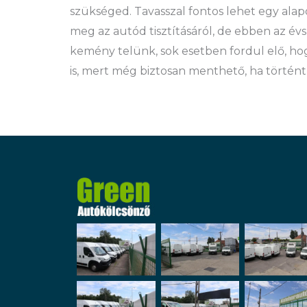
szükséged. Tavasszal fontos lehet egy ala
meg az autód tisztításáról, de ebben az é
kemény telünk, sok esetben fordul elő, hogy
is, mert még biztosan menthető, ha történt 