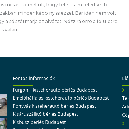
pos mosás. Reméljük, hogy télen sem feledkeztél
vszakban mindenképp nyiss ezzel. Bár idén nem volt
 a só szétmarja az alvázat. Nézz rá erre a felületre
is valami.
Fontos információk
El
Furgon – kisteherautó bérlés Budapest
Emelőhátfalas kisteherautó bérlés Budapest
Tel
Ponyvás kisteherautó bérlés Budapest
Ad
Kisáruszállító bérlés Budapest
Cé
Kisbusz bérlés Budapest