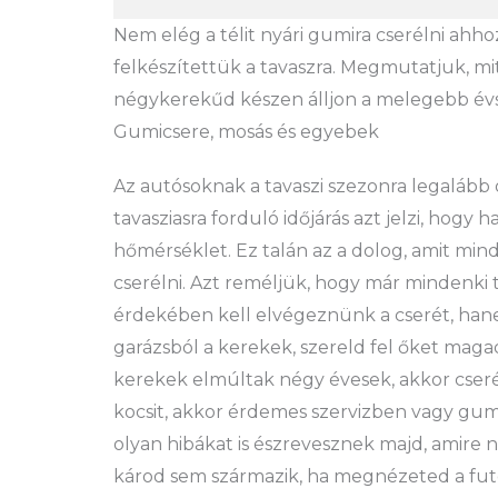
Nem elég a télit nyári gumira cserélni ahh
felkészítettük a tavaszra. Megmutatjuk, m
négykerekűd készen álljon a melegebb év
Gumicsere, mosás és egyebek
Az autósoknak a tavaszi szezonra legalább ol
tavasziasra forduló időjárás azt jelzi, hogy
hőmérséklet. Ez talán az a dolog, amit minde
cserélni. Azt reméljük, hogy már mindenki 
érdekében kell elvégeznünk a cserét, hanem
garázsból a kerekek, szereld fel őket magad
kerekek elmúltak négy évesek, akkor cserél
kocsit, akkor érdemes szervizben vagy gumi
olyan hibákat is észrevesznek majd, amire
károd sem származik, ha megnézeted a fut