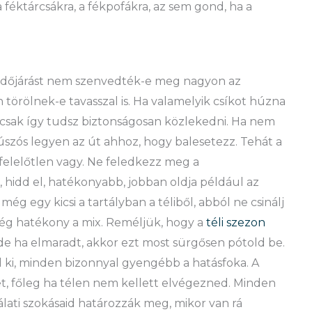
féktárcsákra, a fékpofákra, az sem gond, ha a
 időjárást nem szenvedték-e meg nagyon az
törölnek-e tavasszal is. Ha valamelyik csíkot húzna
 csak így tudsz biztonságosan közlekedni. Ha nem
súszós legyen az út ahhoz, hogy balesetezz. Tehát a
 felelőtlen vagy. Ne feledkezz meg a
a, hidd el, hatékonyabb, jobban oldja például az
g egy kicsi a tartályban a téliből, abból ne csinálj
még hatékony a mix. Reméljük, hogy a
téli szezon
de ha elmaradt, akkor ezt most sürgősen pótold be.
d ki, minden bizonnyal gyengébb a hatásfoka. A
het, főleg ha télen nem kellett elvégezned. Minden
álati szokásaid határozzák meg, mikor van rá