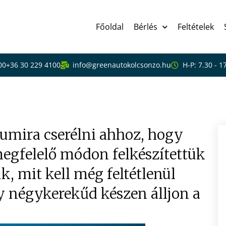
Főoldal
Bérlés
Feltételek
00
+36 30 229 4100
info@greenautokolcsonzo.hu
H-P: 7.30 - 1
a tavaszra
gumira cserélni ahhoz, hogy
megfelelő módon felkészítettük
, mit kell még feltétlenül
 négykerekűd készen álljon a