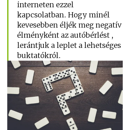
interneten ezzel
Hűtőautó bérlés
kapcsolatban. Hogy minél
Feltételek
kevesebben éljék meg negatív
Szolgáltatások
élményként az autóbérlést ,
Gy.i.k.
lerántjuk a leplet a lehetséges
Blog
buktatókról.
Kapcsolat