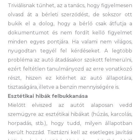
Triviálisnak tűnhet, az a tanács, hogy figyelmesen
olvasd át a bérleti szerződést, de sokszor ott
bukik el a dolog, hogy a bérlő csak átfutja a
dokumentumot és nem fordít kellő figyelmet
minden egyes pontjára. Ha valami nem világos,
nyugodtan tegyél fel kérdéseket. A legtöbb
probléma az autó átadásakor szokott felmerülni,
ezért feltétlen tanulmányozd az erre vonatkozó
részt, hiszen ez kitérhet az autó állapotára,
tisztaságára, illetve a benzin mennyiségére is.
Esztétikai hibák felbukkanása
Mielőtt elviszed az autót alaposan vedd
szemügyre az esztétikai hibákat (húzás, karcolás,
horpadás, stb.), hogy tudd, milyen állapotban
került hozzád. Tisztázni kell az esetleges javítási