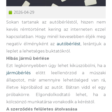
2026-04-29
Sokan tartanak az autóbérléstől, hiszen nem
kevés rémtörténet kering az interneten ezzel
kapcsolatban. Hogy minél kevesebben éljék meg
negatív élményként az
autóbérlést
, lerántjuk a
leplet a lehetséges buktatókról.
Hibás jármű bérlése
Ezt legkönnyebben úgy lehet kiküszöbölni, ha a
járműbérlés
előtt leellenőrzöd a műszaki
állapotot, már amennyire lehetőséged van rá,
illetve kipróbálod az autót. Bátran vidd el egy
próbakörre. Elgondolkodtató lehet, ha a
kölcsönző munkatársa vonakodik a kéréstől.
A szerződés felületes átolvasása