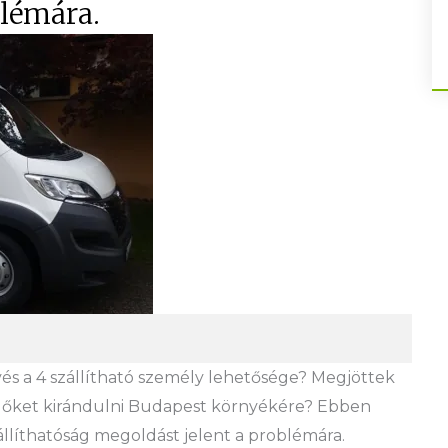
blémára.
s a 4 szállítható személy lehetősége? Megjöttek
l őket kirándulni Budapest környékére? Ebben
zállíthatóság megoldást jelent a problémára.