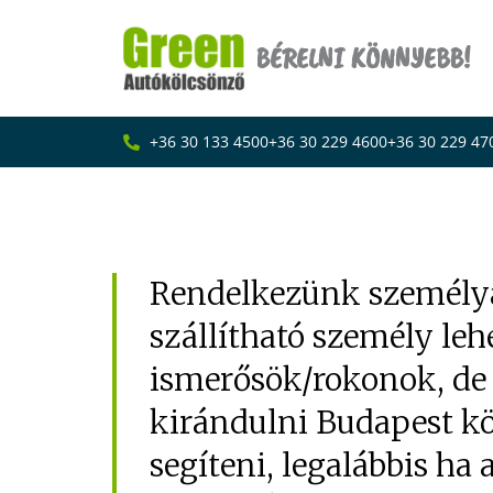
Skip
to
BÉRELNI KÖNNYEBB!
content
+36 30 133 4500
+36 30 229 4600
+36 30 229 47
Tennivalók a kisbus
Rendelkezünk személyau
szállítható személy le
ismerősök/rokonok, de
kirándulni Budapest k
segíteni, legalábbis ha 