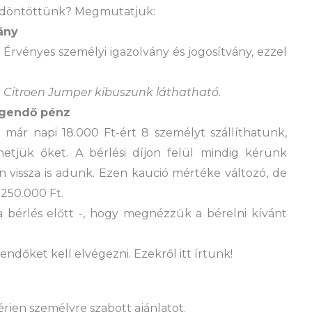
 döntöttünk? Megmutatjuk:
ány
! Érvényes személyi igazolvány és jogosítvány, ezzel
s Citroen Jumper kibuszunk láthatható.
legendő pénz
 már napi 18.000 Ft-ért 8 személyt szállíthatunk,
hetjük őket. A bérlési díjon felül mindig kérünk
tán vissza is adunk. Ezen kaució mértéke változó, de
250.000 Ft.
a bérlés előtt -, hogy megnézzük a bérelni kívánt
ndőket kell elvégezni. Ezekről itt írtunk!
érjen személyre szabott ajánlatot.