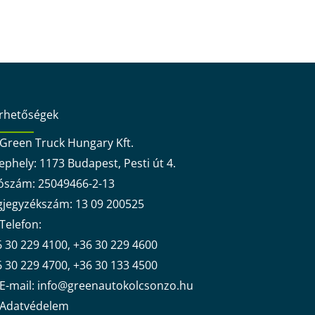
érhetőségek
Green Truck Hungary Kft.
ephely: 1173 Budapest, Pesti út 4.
ószám: 25049466-2-13
gjegyzékszám: 13 09 200525
Telefon:
 30 229 4100, +36 30 229 4600
 30 229 4700, +36 30 133 4500
E-mail: info@greenautokolcsonzo.hu
Adatvédelem