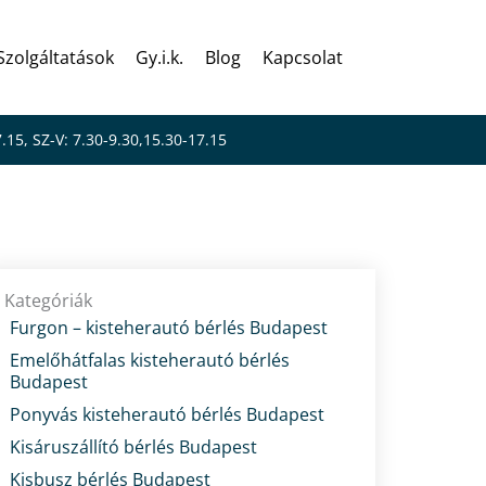
Szolgáltatások
Gy.i.k.
Blog
Kapcsolat
7.15, SZ-V: 7.30-9.30,15.30-17.15
Kategóriák
Furgon – kisteherautó bérlés Budapest
Emelőhátfalas kisteherautó bérlés
Budapest
Ponyvás kisteherautó bérlés Budapest
Kisáruszállító bérlés Budapest
Kisbusz bérlés Budapest