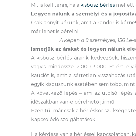
Mit is kell tenni, ha a
kisbusz bérlés
mellett
Legyen nálunk a személyi és a jogosítv
Csak annyit kérünk, amit a rendőr is kérne
már lehet is bérelni.
A képen a 9 személyes, 156 Le-
Ismerjük az árakat és legyen nálunk e
A kisbusz bérlés áraink kedvezőek, hiszen
vagyis mindössze 2.000-3.000 Ft-ért elvi
kauciót is, amit a sértetlen visszahozás u
egyik kisbuszunk esetében sem több, mint 
A következő lépés – ami az utolsó lépés 
időszakban van-e bérelhető jármű.
Ezen túl már csak a bérléskor szükséges tee
Kapcsolódó szolgáltatások
Ha kérdése van a bérléssel kapcsolatban, k