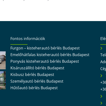
Fontos információk
El
Furgon – kisteherautó bérlés Budapest
Emelőhátfalas kisteherautó bérlés Budapest
Tel
Ponyvás kisteherautó bérlés Budapest
Ad
Kisáruszállító bérlés Budapest
Cé
Kisbusz bérlés Budapest
Személyautó bérlés Budapest
+36
Hűtőautó bérlés Budapest
+36