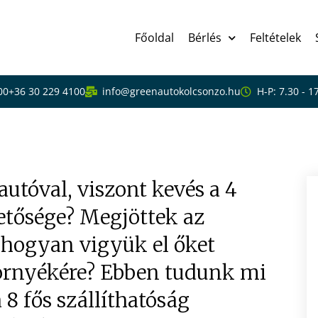
Főoldal
Bérlés
Feltételek
00
+36 30 229 4100
info@greenautokolcsonzo.hu
H-P: 7.30 - 1
z bérlése előtt
tóval, viszont kevés a 4
hetősége? Megjöttek az
 hogyan vigyük el őket
örnyékére? Ebben tudunk mi
a 8 fős szállíthatóság