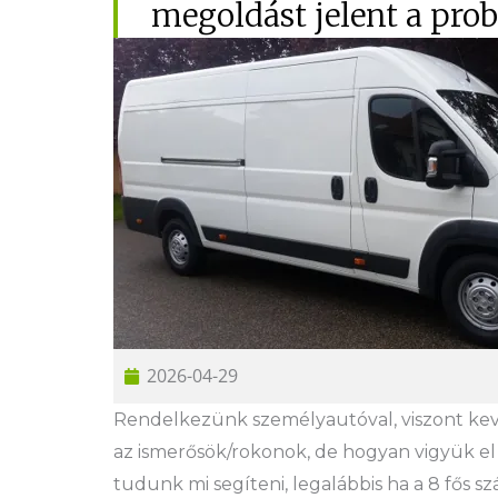
megoldást jelent a pro
2026-04-29
Rendelkezünk személyautóval, viszont kevé
az ismerősök/rokonok, de hogyan vigyük e
tudunk mi segíteni, legalábbis ha a 8 fős s