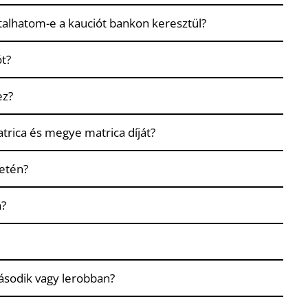
talhatom-e a kauciót bankon keresztül?
ót?
ez?
atrica és megye matrica díját?
etén?
n?
ásodik vagy lerobban?