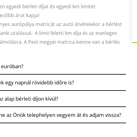
egyedi bérleti díjat és egyedi km limitet
vezőbb árat kapja!
ényes autópálya matricát az autó átvételekor a bérlést
ki utalással. A limit feletti km díja és az esetleges
zámolásra. A Pest megyei matrica benne van a bérlés
m euróban?
k egy napnál rövidebb időre is?
alap bérleti díjon kívül?
t ne az Önök telephelyen vegyem át és adjam vissza?