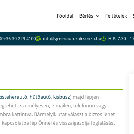
Főoldal
Bérlés
Feltételek
00
+36 30 229 4100
info@greenautokolcsonzo.hu
H-P: 7.30 - 1
ek
kisteherautó
,
hűtőautó
,
kisbusz
) majd lépjen
egteheti: személyesen, e-mailen, telefonon vagy
bra kattintva. Bármelyik utat választja biztos lehet
kapcsolatba lép Önnel és visszaigazolja foglalásást