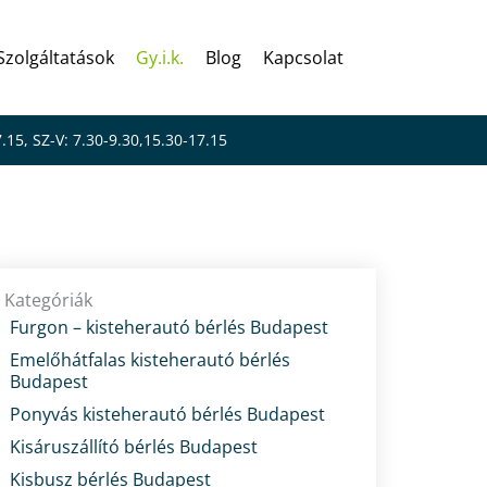
Szolgáltatások
Gy.i.k.
Blog
Kapcsolat
7.15, SZ-V: 7.30-9.30,15.30-17.15
Kategóriák
Furgon – kisteherautó bérlés Budapest
Emelőhátfalas kisteherautó bérlés
Budapest
Ponyvás kisteherautó bérlés Budapest
Kisáruszállító bérlés Budapest
Kisbusz bérlés Budapest