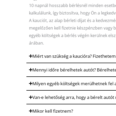
10 napnál hosszabb bérlésnél minden esetben 
kalkulálunk, így biztosítva, hogy Ön a legked
A kauciót, az alap bérleti díjat és a kedvezm
megelőzően kell fizetnie készpénzben vagy ban
egyéb költségek a bérlés végén kerülnek els
árában.
Miért van szükség a kaucióra? Fizethete
Mennyi időre bérelhetek autót? Bérelhete
Milyen egyéb költségek merülhetnek fel az 
Van-e lehetőség arra, hogy a bérelt autó
Mikor kell fizetnem?