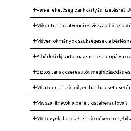
Van-e lehetőség bankkártyás fizetésre? U
Mikor tudom átvenni és visszaadni az aut
Milyen okmányok szükségesek a bérlésh
A bérleti díj tartalmazza-e az autópálya m
Biztosítanak csereautót meghibásodás es
Mi a teendő bármilyen baj, baleset eseté
Mit szállíthatok a bérelt kisteherautóval?
Mit tegyek, ha a bérelt járművem meghib