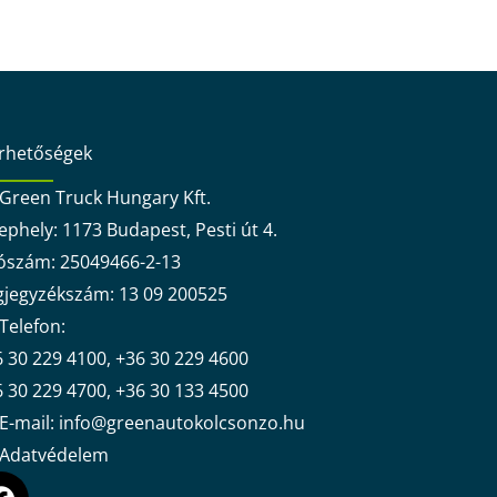
érhetőségek
Green Truck Hungary Kft.
ephely: 1173 Budapest, Pesti út 4.
ószám: 25049466-2-13
gjegyzékszám: 13 09 200525
Telefon:
 30 229 4100, +36 30 229 4600
 30 229 4700, +36 30 133 4500
E-mail: info@greenautokolcsonzo.hu
Adatvédelem
F