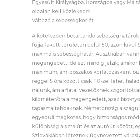
Egyesült Királyságba, Írországba vagy Máltá
oldalán kell közlekedni.
Változó a sebességkorlát
A kötelezően betartandó sebességhatárok i
fújja: lakott területen belül 50, azon kívül
maximális sebességhatár. Ausztriában vanna
megengedett, de ezt mindig jelzik, amikor 
maximum, ám időszakos korlátozásként bizon
reggel 5 óra között csak 110-zel lehet hal
nálunk, ám a fiatal vezetőknek szigorította
kilométer/óra a megengedett, azaz bizonyos
tapasztaltabbaknak. Németország a száguldá
egyedüli megkötés, hogy biztonságos módon
különbség a sima út és az autóút között,
Szlovákiában léteznek úgynevezett városi 