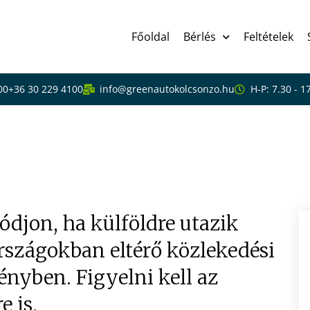
Főoldal
Bérlés
Feltételek
00
+36 30 229 4100
info@greenautokolcsonzo.hu
H-P: 7.30 - 1
rnyező országokban eltér
k
djon, ha külföldre utazik
országokban eltérő közlekedési
ényben. Figyelni kell az
e is.