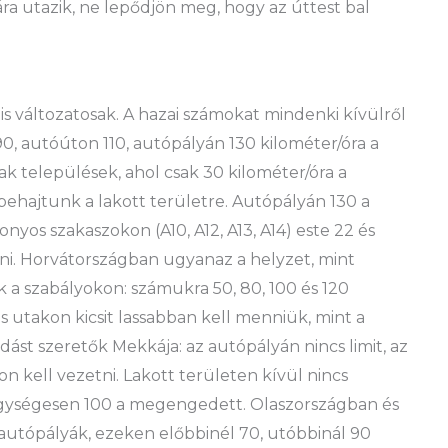
ra utazik, ne lepődjön meg, hogy az úttest bal
s változatosak. A hazai számokat mindenki kívülről
 90, autóúton 110, autópályán 130 kilométer/óra a
k települések, ahol csak 30 kilométer/óra a
behajtunk a lakott területre. Autópályán 130 a
yos szakaszokon (A10, A12, A13, A14) este 22 és
adni. Horvátországban ugyanaz a helyzet, mint
k a szabályokon: számukra 50, 80, 100 és 120
 utakon kicsit lassabban kell menniük, mint a
st szeretők Mekkája: az autópályán nincs limit, az
 kell vezetni. Lakott területen kívül nincs
 egységesen 100 a megengedett. Olaszországban és
autópályák, ezeken előbbinél 70, utóbbinál 90