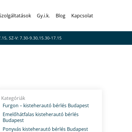
Szolgáltatások
Gy.i.k.
Blog
Kapcsolat
7.15, SZ-V: 7.30-9.30,15.30-17.15
ő közlekedési
Kategóriák
Furgon – kisteherautó bérlés Budapest
Emelőhátfalas kisteherautó bérlés
Budapest
Ponyvás kisteherautó bérlés Budapest