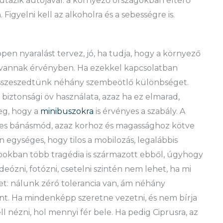
tazik autójával: a környező országokban eltérő
igyelni kell az alkoholra és a sebességre is.
éppen nyaralást tervez, jó, ha tudja, hogy a környező
 vannak érvényben. Ha ezekkel kapcsolatban
 Összeszedtünk néhány szembeötlő különbséget.
 biztonsági öv használata, azaz ha ez elmarad,
eg, hogy a
minibuszokra
is érvényes a szabály. A
es bánásmód, azaz korhoz és magassághoz kötve
 egységes, hogy tilos a mobilozás, legalábbis
apokban több tragédia is származott ebből, úgyhogy
deózni, fotózni, csetelni szintén nem lehet, ha mi
zet: nálunk zéró tolerancia van, ám néhány
t. Ha mindenképp szeretne vezetni, és nem bírja
ll nézni, hol mennyi fér bele. Ha pedig Ciprusra, az