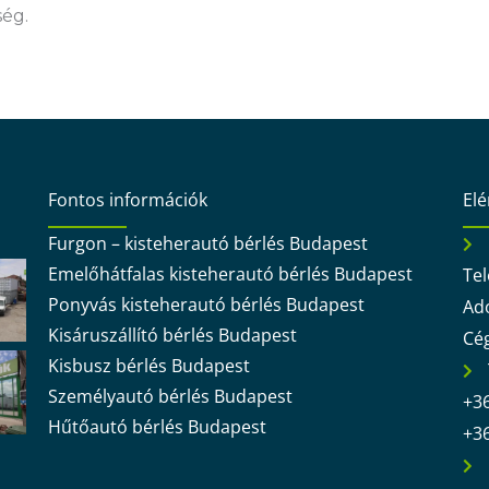
ség.
Fontos információk
El
Furgon – kisteherautó bérlés Budapest
Emelőhátfalas kisteherautó bérlés Budapest
Tel
Ponyvás kisteherautó bérlés Budapest
Ad
Kisáruszállító bérlés Budapest
Cé
Kisbusz bérlés Budapest
Személyautó bérlés Budapest
+36
Hűtőautó bérlés Budapest
+36