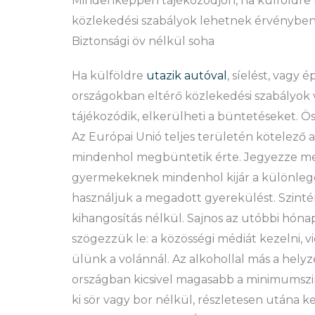
Mindenképpen tájékozódjon, ha külföldre u
közlekedési szabályok lehetnek érvényben. F
Biztonsági öv nélkül soha
Ha külföldre
utazik autóval
, síelést, vagy 
országokban eltérő közlekedési szabályok
tájékozódik, elkerülheti a büntetéseket.
Az Európai Unió teljes területén kötelező a
mindenhol megbüntetik érte. Jegyezze m
gyermekeknek mindenhol kijár a különleg
használjuk a megadott gyerekülést. Szintén
kihangosítás nélkül. Sajnos az utóbbi hón
szögezzük le: a közösségi médiát kezelni, vi
ülünk a volánnál. Az alkohollal más a hely
országban kicsivel magasabb a minimumszin
ki sör vagy bor nélkül, részletesen utána ke